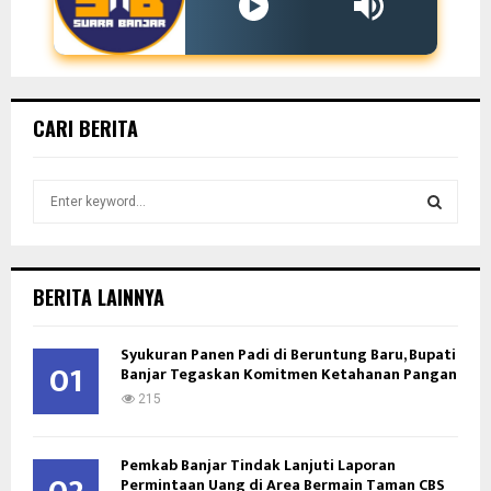
CARI BERITA
S
e
a
S
r
c
E
BERITA LAINNYA
h
f
A
Syukuran Panen Padi di Beruntung Baru, Bupati
o
01
Banjar Tegaskan Komitmen Ketahanan Pangan
r
R
:
215
C
Pemkab Banjar Tindak Lanjuti Laporan
H
Permintaan Uang di Area Bermain Taman CBS