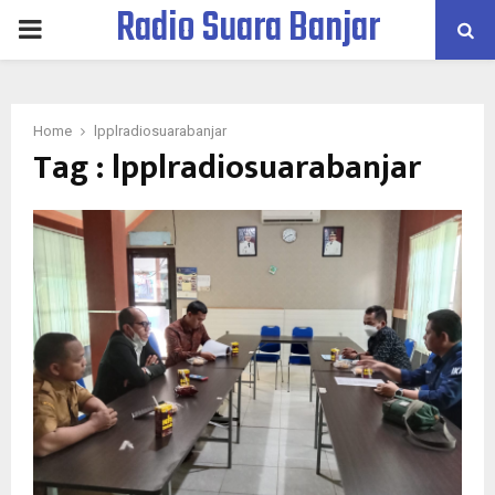
Radio Suara Banjar
PRIMARY
MENU
Home
lpplradiosuarabanjar
Tag : lpplradiosuarabanjar