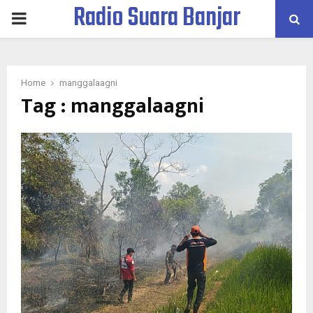
Radio Suara Banjar
PRIMARY
MENU
Home
manggalaagni
Tag : manggalaagni