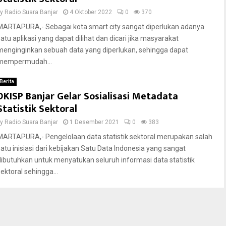
by
Radio Suara Banjar
4 Oktober 2022
0
370
MARTAPURA,- Sebagai kota smart city sangat diperlukan adanya
satu aplikasi yang dapat dilihat dan dicari jika masyarakat
menginginkan sebuah data yang diperlukan, sehingga dapat
mempermudah...
Berita
DKISP Banjar Gelar Sosialisasi Metadata
Statistik Sektoral
by
Radio Suara Banjar
1 Desember 2021
0
383
MARTAPURA,- Pengelolaan data statistik sektoral merupakan salah
satu inisiasi dari kebijakan Satu Data Indonesia yang sangat
dibutuhkan untuk menyatukan seluruh informasi data statistik
sektoral sehingga...