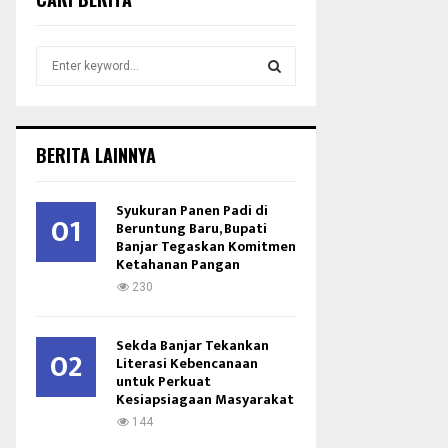
S
e
a
S
r
c
E
BERITA LAINNYA
h
f
A
o
Syukuran Panen Padi di
01
r
Beruntung Baru, Bupati
R
Banjar Tegaskan Komitmen
:
Ketahanan Pangan
C
230
H
Sekda Banjar Tekankan
02
Literasi Kebencanaan
untuk Perkuat
Kesiapsiagaan Masyarakat
144