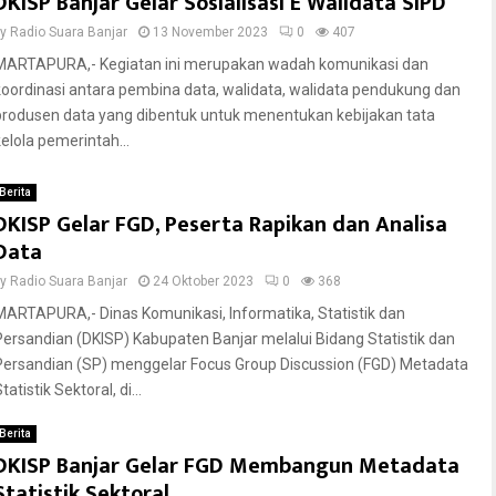
DKISP Banjar Gelar Sosialisasi E Walidata SIPD
by
Radio Suara Banjar
13 November 2023
0
407
MARTAPURA,- Kegiatan ini merupakan wadah komunikasi dan
koordinasi antara pembina data, walidata, walidata pendukung dan
produsen data yang dibentuk untuk menentukan kebijakan tata
kelola pemerintah...
Berita
DKISP Gelar FGD, Peserta Rapikan dan Analisa
Data
by
Radio Suara Banjar
24 Oktober 2023
0
368
MARTAPURA,- Dinas Komunikasi, Informatika, Statistik dan
Persandian (DKISP) Kabupaten Banjar melalui Bidang Statistik dan
Persandian (SP) menggelar Focus Group Discussion (FGD) Metadata
tatistik Sektoral, di...
Berita
DKISP Banjar Gelar FGD Membangun Metadata
Statistik Sektoral