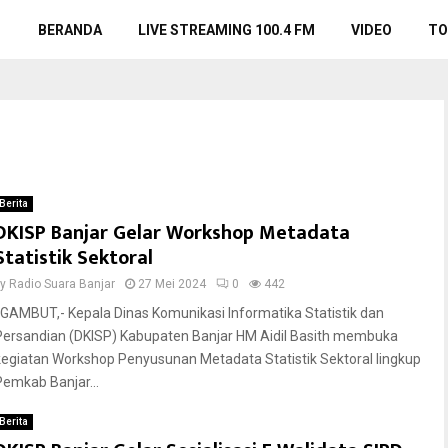
BERANDA
LIVE STREAMING 100.4 FM
VIDEO
TO
Berita
DKISP Banjar Gelar Workshop Metadata
Statistik Sektoral
by
Radio Suara Banjar
27 Mei 2024
0
442
GAMBUT,- Kepala Dinas Komunikasi Informatika Statistik dan
Persandian (DKISP) Kabupaten Banjar HM Aidil Basith membuka
kegiatan Workshop Penyusunan Metadata Statistik Sektoral lingkup
Pemkab Banjar...
Berita