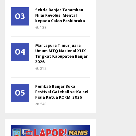
Sekda Banjar Tanamkan
03
Nilai Revolusi Mental
kepada Calon Paskibraka
133
Martapura Timur Juara
04
Umum MTQ Nasional XLIX
Tingkat Kabupaten Banjar
2026
212
Pemkab Banjar Buka
05
Festival Gateball se-Kalsel
Piala Ketua KORMI 2026
240