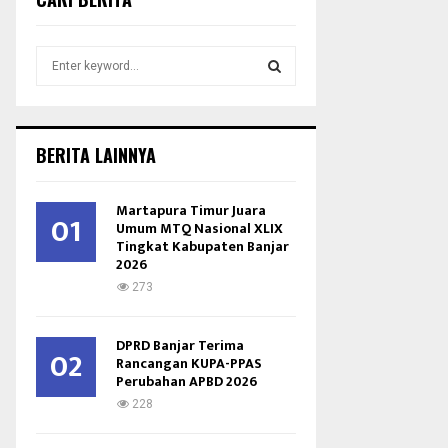
S
e
a
S
r
c
E
BERITA LAINNYA
h
f
A
o
Martapura Timur Juara
01
r
Umum MTQ Nasional XLIX
R
Tingkat Kabupaten Banjar
:
2026
C
273
H
DPRD Banjar Terima
02
Rancangan KUPA-PPAS
Perubahan APBD 2026
228