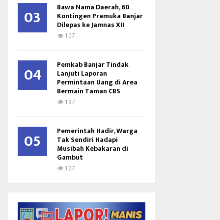
Bawa Nama Daerah, 60
03
Kontingen Pramuka Banjar
Dilepas ke Jamnas XII
107
Pemkab Banjar Tindak
04
Lanjuti Laporan
Permintaan Uang di Area
Bermain Taman CBS
197
Pemerintah Hadir, Warga
05
Tak Sendiri Hadapi
Musibah Kebakaran di
Gambut
127