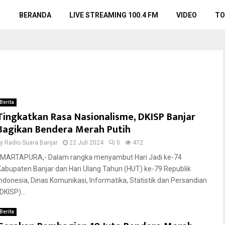
BERANDA
LIVE STREAMING 100.4 FM
VIDEO
TO
Berita
Tingkatkan Rasa Nasionalisme, DKISP Banjar
Bagikan Bendera Merah Putih
by
Radio Suara Banjar
22 Juli 2024
0
472
MARTAPURA,- Dalam rangka menyambut Hari Jadi ke-74
Kabupaten Banjar dan Hari Ulang Tahun (HUT) ke-79 Republik
Indonesia, Dinas Komunikasi, Informatika, Statistik dan Persandian
DKISP)...
Berita