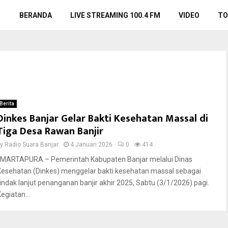
BERANDA
LIVE STREAMING 100.4 FM
VIDEO
TO
Berita
Dinkes Banjar Gelar Bakti Kesehatan Massal di
Tiga Desa Rawan Banjir
by
Radio Suara Banjar
4 Januari 2026
0
414
MARTAPURA – Pemerintah Kabupaten Banjar melalui Dinas
Kesehatan (Dinkes) menggelar bakti kesehatan massal sebagai
tindak lanjut penanganan banjir akhir 2025, Sabtu (3/1/2026) pagi.
egiatan...