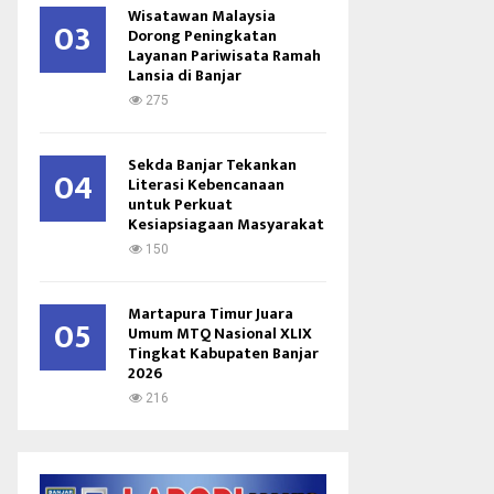
Wisatawan Malaysia
03
Dorong Peningkatan
Layanan Pariwisata Ramah
Lansia di Banjar
275
Sekda Banjar Tekankan
04
Literasi Kebencanaan
untuk Perkuat
Kesiapsiagaan Masyarakat
150
Martapura Timur Juara
05
Umum MTQ Nasional XLIX
Tingkat Kabupaten Banjar
2026
216