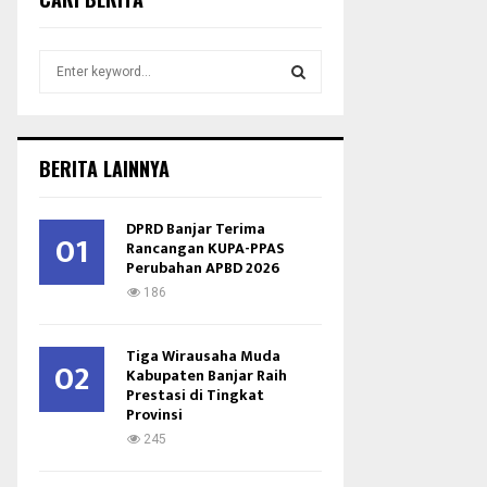
S
e
a
S
r
c
E
BERITA LAINNYA
h
f
A
o
DPRD Banjar Terima
01
r
Rancangan KUPA-PPAS
R
Perubahan APBD 2026
:
C
186
H
Tiga Wirausaha Muda
02
Kabupaten Banjar Raih
Prestasi di Tingkat
Provinsi
245