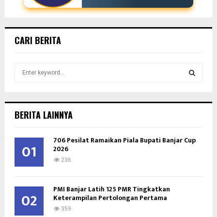
CARI BERITA
S
e
a
S
r
c
E
BERITA LAINNYA
h
f
A
706 Pesilat Ramaikan Piala Bupati Banjar Cup
o
01
2026
r
R
:
236
C
PMI Banjar Latih 125 PMR Tingkatkan
H
02
Keterampilan Pertolongan Pertama
359