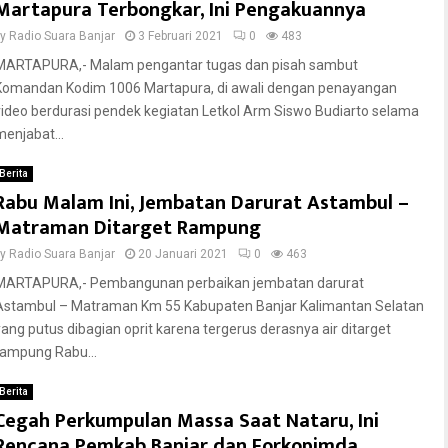
Martapura Terbongkar, Ini Pengakuannya
by
Radio Suara Banjar
3 Februari 2021
0
483
MARTAPURA,- Malam pengantar tugas dan pisah sambut
Komandan Kodim 1006 Martapura, di awali dengan penayangan
video berdurasi pendek kegiatan Letkol Arm Siswo Budiarto selama
menjabat...
Berita
Rabu Malam Ini, Jembatan Darurat Astambul –
Matraman Ditarget Rampung
by
Radio Suara Banjar
20 Januari 2021
0
463
MARTAPURA,- Pembangunan perbaikan jembatan darurat
Astambul – Matraman Km 55 Kabupaten Banjar Kalimantan Selatan
yang putus dibagian oprit karena tergerus derasnya air ditarget
rampung Rabu...
Berita
Cegah Perkumpulan Massa Saat Nataru, Ini
Rencana Pemkab Banjar dan Forkopimda