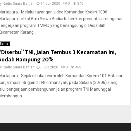
by
Radio Suara Banjar
14 Juli 2020
0
340
Martapura,- Melalui tayangan video Komandan Kodim 1006
Martapura Letkol Arm Siswo Budiarto berikan presentasi mengenai
pengerjaan program TMMD yang berlangsung di Desa Biih
Kecamatan Karang...
Berita
“Diserbu” TNI, Jalan Tembus 3 Kecamatan Ini,
Sudah Rampung 20%
by
Radio Suara Banjar
6 Juli 2020
0
468
Martapura,- Sejak dibuka resmi oleh Komandan Korem 101 Antasari
Banjarmasin Brigjend TNI Firmansyah, pada Selasa (30/06) siang
lalu, pengerjaan pembangunan jalan program TNI Manunggal
Membangun...