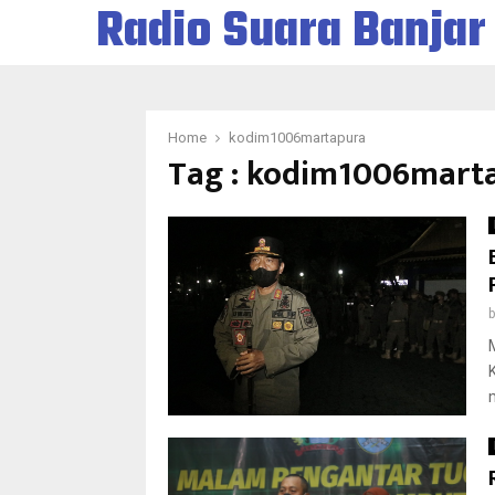
Radio Suara Banjar
Home
kodim1006martapura
Tag : kodim1006mart