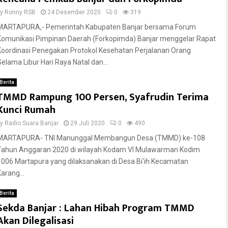
by
Ronny RSB
24 Desember 2020
0
319
MARTAPURA,- Pemerintah Kabupaten Banjar bersama Forum
Komunikasi Pimpinan Daerah (Forkopimda) Banjar menggelar Rapat
Koordinasi Penegakan Protokol Kesehatan Perjalanan Orang
Selama Libur Hari Raya Natal dan...
Berita
TMMD Rampung 100 Persen, Syafrudin Terima
Kunci Rumah
by
Radio Suara Banjar
29 Juli 2020
0
490
MARTAPURA- TNI Manunggal Membangun Desa (TMMD) ke-108
Tahun Anggaran 2020 di wilayah Kodam VI Mulawarman Kodim
1006 Martapura yang dilaksanakan di Desa Bi’ih Kecamatan
arang...
Berita
Sekda Banjar : Lahan Hibah Program TMMD
Akan Dilegalisasi