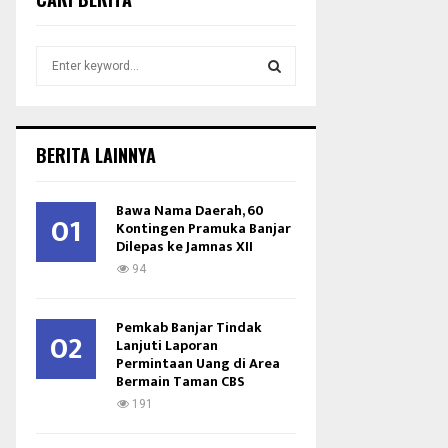
S
e
a
S
r
c
E
BERITA LAINNYA
h
f
A
o
Bawa Nama Daerah, 60
01
r
Kontingen Pramuka Banjar
R
Dilepas ke Jamnas XII
:
C
94
H
Pemkab Banjar Tindak
02
Lanjuti Laporan
Permintaan Uang di Area
Bermain Taman CBS
191