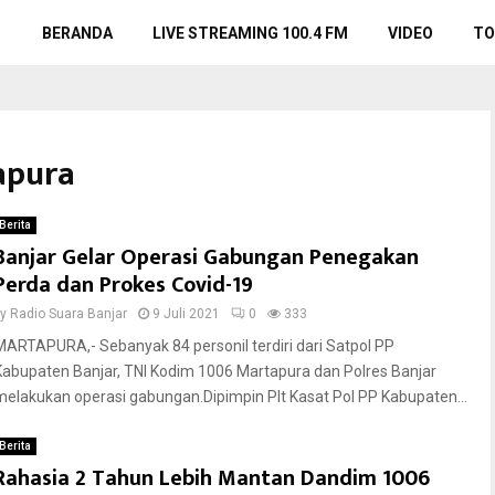
BERANDA
LIVE STREAMING 100.4 FM
VIDEO
TO
apura
Berita
Banjar Gelar Operasi Gabungan Penegakan
Perda dan Prokes Covid-19
by
Radio Suara Banjar
9 Juli 2021
0
333
MARTAPURA,- Sebanyak 84 personil terdiri dari Satpol PP
Kabupaten Banjar, TNI Kodim 1006 Martapura dan Polres Banjar
melakukan operasi gabungan.Dipimpin Plt Kasat Pol PP Kabupaten...
Berita
Rahasia 2 Tahun Lebih Mantan Dandim 1006