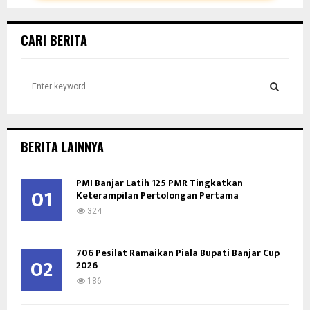
CARI BERITA
S
e
a
S
r
c
E
BERITA LAINNYA
h
f
A
PMI Banjar Latih 125 PMR Tingkatkan
o
01
Keterampilan Pertolongan Pertama
r
R
:
324
C
706 Pesilat Ramaikan Piala Bupati Banjar Cup
H
02
2026
186