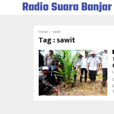
Radio Suara Banjar
Home
sawit
Tag : sawit
1