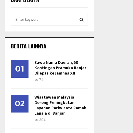
S
e
a
S
r
c
E
BERITA LAINNYA
h
f
A
o
Bawa Nama Daerah, 60
01
r
Kontingen Pramuka Banjar
R
Dilepas ke Jamnas XII
:
C
74
H
Wisatawan Malaysia
02
Dorong Peningkatan
Layanan Pariwisata Ramah
Lansia di Banjar
304