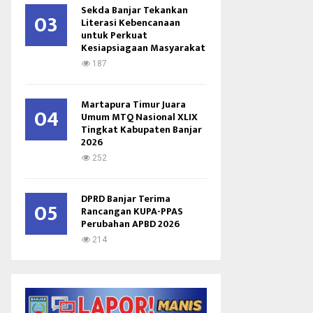
Sekda Banjar Tekankan
03
Literasi Kebencanaan
untuk Perkuat
Kesiapsiagaan Masyarakat
187
Martapura Timur Juara
04
Umum MTQ Nasional XLIX
Tingkat Kabupaten Banjar
2026
252
DPRD Banjar Terima
05
Rancangan KUPA-PPAS
Perubahan APBD 2026
214