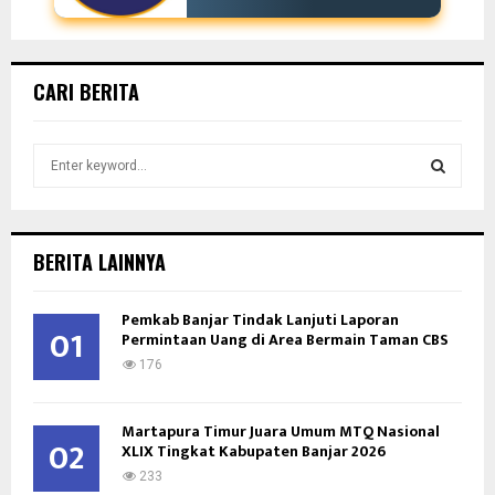
CARI BERITA
S
e
a
S
r
c
E
BERITA LAINNYA
h
f
A
Pemkab Banjar Tindak Lanjuti Laporan
o
01
Permintaan Uang di Area Bermain Taman CBS
r
R
:
176
C
Martapura Timur Juara Umum MTQ Nasional
H
02
XLIX Tingkat Kabupaten Banjar 2026
233