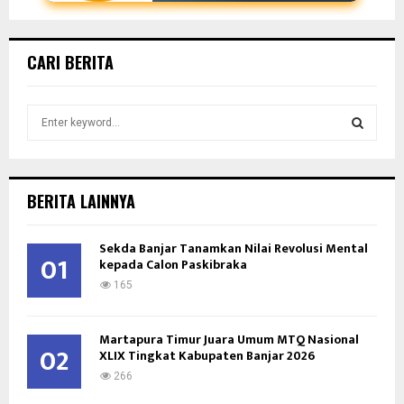
CARI BERITA
S
e
a
S
r
c
E
BERITA LAINNYA
h
f
A
Sekda Banjar Tanamkan Nilai Revolusi Mental
o
01
kepada Calon Paskibraka
r
R
:
165
C
Martapura Timur Juara Umum MTQ Nasional
H
02
XLIX Tingkat Kabupaten Banjar 2026
266