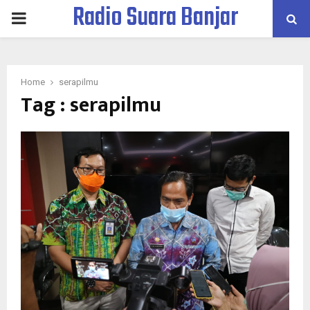
Radio Suara Banjar
PRIMARY
MENU
Home
serapilmu
Tag : serapilmu