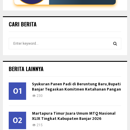
CARI BERITA
S
e
a
S
r
c
E
BERITA LAINNYA
h
f
A
Syukuran Panen Padi di Beruntung Baru, Bupati
o
01
Banjar Tegaskan Komitmen Ketahanan Pangan
r
R
:
230
C
Martapura Timur Juara Umum MTQ Nasional
H
02
XLIX Tingkat Kabupaten Banjar 2026
215