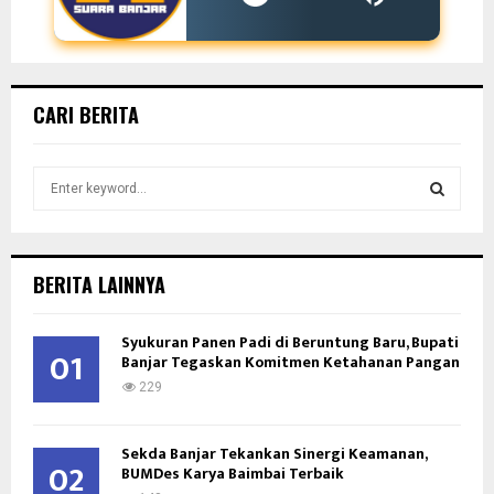
CARI BERITA
S
e
a
S
r
c
E
BERITA LAINNYA
h
f
A
Syukuran Panen Padi di Beruntung Baru, Bupati
o
01
Banjar Tegaskan Komitmen Ketahanan Pangan
r
R
:
229
C
Sekda Banjar Tekankan Sinergi Keamanan,
H
02
BUMDes Karya Baimbai Terbaik