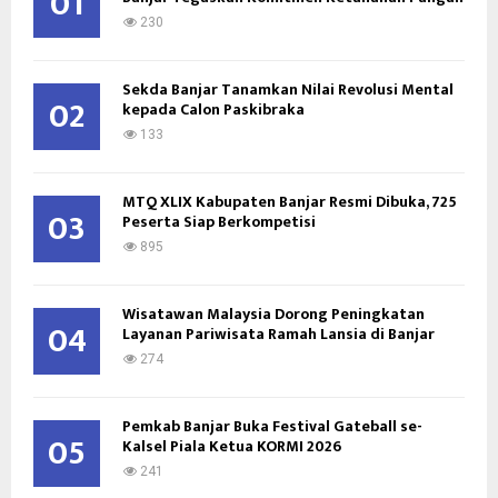
01
R
:
230
C
Sekda Banjar Tanamkan Nilai Revolusi Mental
H
02
kepada Calon Paskibraka
133
MTQ XLIX Kabupaten Banjar Resmi Dibuka, 725
03
Peserta Siap Berkompetisi
895
Wisatawan Malaysia Dorong Peningkatan
04
Layanan Pariwisata Ramah Lansia di Banjar
274
Pemkab Banjar Buka Festival Gateball se-
05
Kalsel Piala Ketua KORMI 2026
241