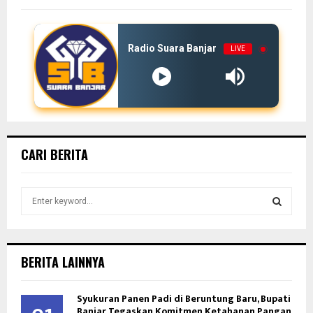
Radio Suara Banjar
LIVE
CARI BERITA
S
e
a
S
r
c
E
BERITA LAINNYA
h
f
A
Syukuran Panen Padi di Beruntung Baru, Bupati
o
Banjar Tegaskan Komitmen Ketahanan Pangan
r