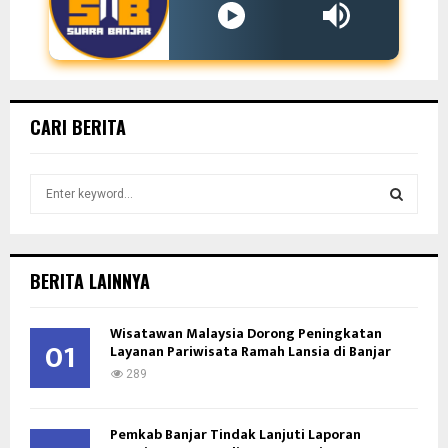
CARI BERITA
S
e
a
S
r
c
E
BERITA LAINNYA
h
f
A
Wisatawan Malaysia Dorong Peningkatan
o
01
Layanan Pariwisata Ramah Lansia di Banjar
r
R
:
289
C
Pemkab Banjar Tindak Lanjuti Laporan
H