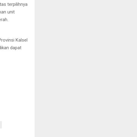
s terpilihnya
kan unit
rah.
ovinsi Kalsel
dikan dapat