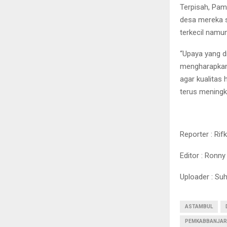
Terpisah, Pam
desa mereka s
terkecil nam
“Upaya yang d
mengharapkan
agar kualitas
terus meningk
Reporter : Rif
Editor : Ronny
Uploader : Su
ASTAMBUL
PEMKABBANJAR