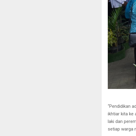
“Pendidikan 
ikhtiar kita k
laki dan pere
setiap warga n