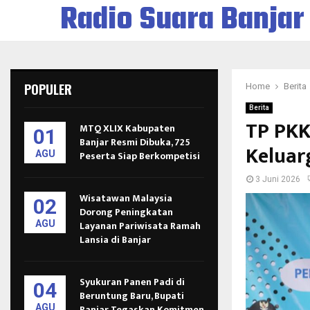
Radio Suara Banjar
POPULER
Home
Berita
Berita
TP PKK
MTQ XLIX Kabupaten
01
Banjar Resmi Dibuka, 725
Keluar
AGU
Peserta Siap Berkompetisi
3 Juni 2026
Wisatawan Malaysia
02
Dorong Peningkatan
AGU
Layanan Pariwisata Ramah
Lansia di Banjar
Syukuran Panen Padi di
04
Beruntung Baru, Bupati
AGU
Banjar Tegaskan Komitmen