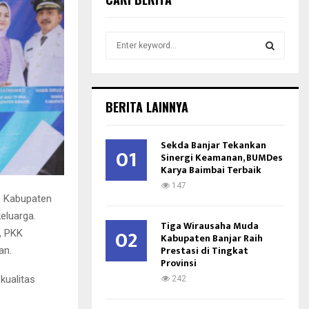
S
e
a
S
r
c
E
BERITA LAINNYA
h
f
A
o
Sekda Banjar Tekankan
01
r
Sinergi Keamanan, BUMDes
R
Karya Baimbai Terbaik
:
C
147
) Kabupaten
H
eluarga.
Tiga Wirausaha Muda
02
, PKK
Kabupaten Banjar Raih
Prestasi di Tingkat
an.
Provinsi
kualitas
242