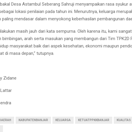
bakal Desa Astambul Seberang Sahruji menyampaikan rasa syukur ata
ebagai lokasi penilaian pada tahun ini. Menurutnya, keluarga merupa
un paling mendasar dalam menyokong keberhasilan pembangunan dae
ilakukan masih jauh dari kata sempurna. Oleh karena itu, kami sangat
 bimbingan, arah serta masukan yang membangun dari Tim TPK2D Pr
 hidup masyarakat baik dari aspek kesehatan, ekonomi maupun pendi
at di masa depan,” tutupnya.
ky Zidane
 Lattar
hendra
DAERAH
KABUPATENBANJAR
KELUARGA
KETUATPPKKBANJAR
KUALITAS