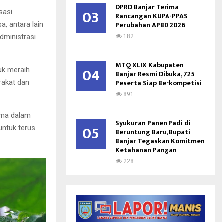
DPRD Banjar Terima
03
sasi
Rancangan KUPA-PPAS
Perubahan APBD 2026
, antara lain
dministrasi
182
MTQ XLIX Kabupaten
04
uk meraih
Banjar Resmi Dibuka, 725
Peserta Siap Berkompetisi
rakat dan
891
ama dalam
Syukuran Panen Padi di
05
untuk terus
Beruntung Baru, Bupati
Banjar Tegaskan Komitmen
Ketahanan Pangan
228