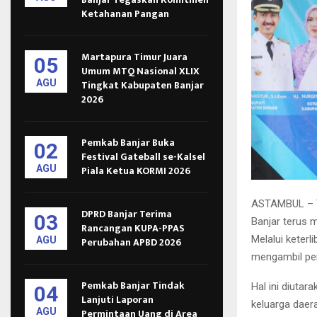
Ketahanan Pangan
Martapura Timur Juara
05
Umum MTQ Nasional XLIX
AGU
Tingkat Kabupaten Banjar
2026
Pemkab Banjar Buka
02
Festival Gateball se-Kalsel
AGU
Piala Ketua KORMI 2026
ASTAMBUL – T
DPRD Banjar Terima
03
Banjar terus 
Rancangan KUPA-PPAS
Melalui keter
AGU
Perubahan APBD 2026
mengambil per
Pemkab Banjar Tindak
Hal ini diutar
04
Lanjuti Laporan
keluarga daer
AGU
Permintaan Uang di Area