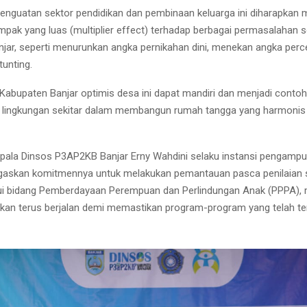
enguatan sektor pendidikan dan pembinaan keluarga ini diharapkan
k yang luas (multiplier effect) terhadap berbagai permasalahan so
jar, seperti menurunkan angka pernikahan dini, menekan angka perc
unting.
 Kabupaten Banjar optimis desa ini dapat mandiri dan menjadi contoh
i lingkungan sekitar dalam membangun rumah tangga yang harmonis
ala Dinsos P3AP2KB Banjar Erny Wahdini selaku instansi pengampu 
gaskan komitmennya untuk melakukan pemantauan pasca penilaian 
lui bidang Pemberdayaan Perempuan dan Perlindungan Anak (PPPA), 
akan terus berjalan demi memastikan program-program yang telah te