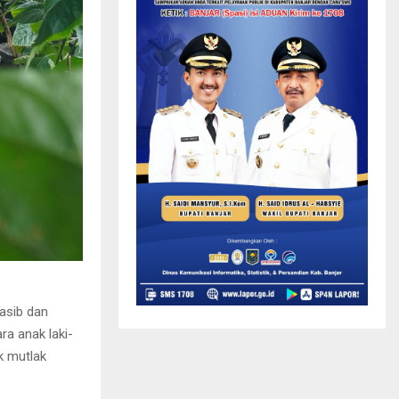
asib dan
ara anak laki-
k mutlak