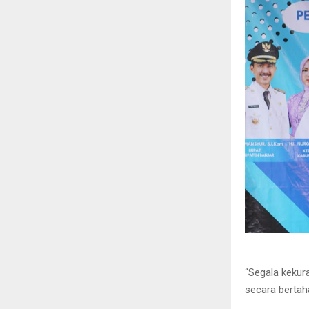
“Segala kekur
secara bertah