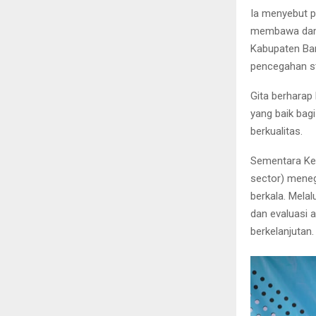
Ia menyebut p
membawa dampa
Kabupaten Ban
pencegahan st
Gita berharap
yang baik bag
berkualitas.
Sementara Kep
sector) mene
berkala. Mela
dan evaluasi 
berkelanjutan.