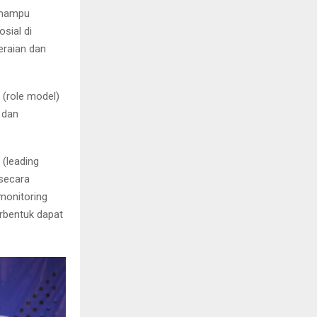
 mampu
sial di
eraian dan
 (role model)
 dan
(leading
secara
monitoring
rbentuk dapat