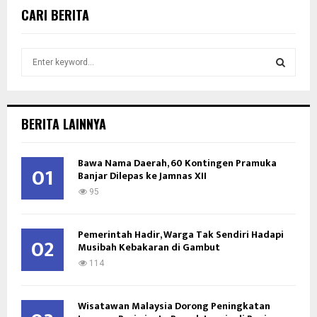
CARI BERITA
S
e
a
S
r
c
E
BERITA LAINNYA
h
f
A
o
Bawa Nama Daerah, 60 Kontingen Pramuka
01
Banjar Dilepas ke Jamnas XII
r
R
:
95
C
Pemerintah Hadir, Warga Tak Sendiri Hadapi
H
02
Musibah Kebakaran di Gambut
114
Wisatawan Malaysia Dorong Peningkatan