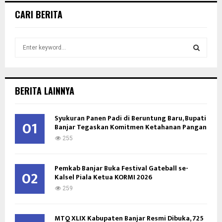
CARI BERITA
S
e
a
S
r
c
E
BERITA LAINNYA
h
f
A
o
Syukuran Panen Padi di Beruntung Baru, Bupati
01
Banjar Tegaskan Komitmen Ketahanan Pangan
r
R
:
255
C
Pemkab Banjar Buka Festival Gateball se-
H
02
Kalsel Piala Ketua KORMI 2026
259
MTQ XLIX Kabupaten Banjar Resmi Dibuka, 725