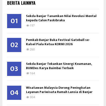
E
BERITA LAINNYA
h
f
A
o
Sekda Banjar Tanamkan Nilai Revolusi Mental
01
kepada Calon Paskibraka
r
R
:
157
C
Pemkab Banjar Buka Festival Gateball se-
H
02
Kalsel Piala Ketua KORMI 2026
260
Sekda Banjar Tekankan Sinergi Keamanan,
03
BUMDes Karya Baimbai Terbaik
164
Wisatawan Malaysia Dorong Peningkatan
04
Layanan Pariwisata Ramah Lansia di Banjar
304