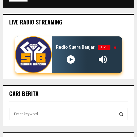
LIVE RADIO STREAMING
Radio Suara Banjar
LIVE
CARI BERITA
S
e
a
S
r
c