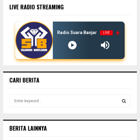
LIVE RADIO STREAMING
Radio Suara Banjar
LIVE
CARI BERITA
S
e
a
S
r
c
E
BERITA LAINNYA
h
f
A