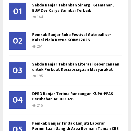
o
Sekda Banjar Tekankan Sinergi Keamanan,
01
BUMDes Karya Baimbai Terbaik
r
R
:
164
C
Pemkab Banjar Buka Festival Gateball se-
H
02
Kalsel Piala Ketua KORMI 2026
261
Sekda Banjar Tekankan Literasi Kebencanaan
03
untuk Perkuat Kesiapsiagaan Masyarakat
195
DPRD Banjar Terima Rancangan KUPA-PPAS
04
Perubahan APBD 2026
215
Pemkab Banjar Tindak Lanjuti Laporan
05
Permintaan Uang di Area Bermain Taman CBS