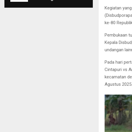
Kegiatan yang
(Disbudporapa
ke-80 Republi
Pembukaan tur
Kepala Disbud
undangan lain
Pada hari per
Cintapuri vs A
kecamatan den
Agustus 2025