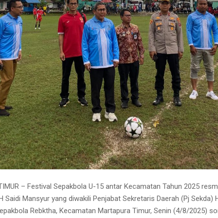
MUR – Festival Sepakbola U-15 antar Kecamatan Tahun 2025 resmi
 H Saidi Mansyur yang diwakili Penjabat Sekretaris Daerah (Pj Sekda)
epakbola Rebktha, Kecamatan Martapura Timur, Senin (4/8/2025) so