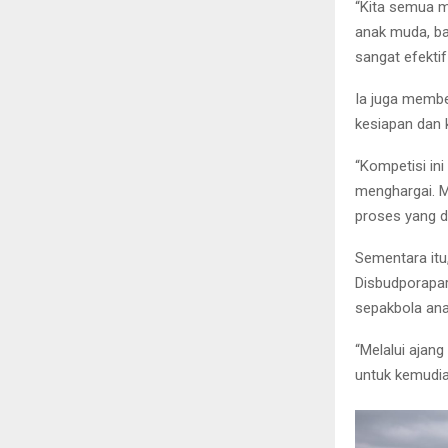
“Kita semua 
anak muda, ba
sangat efektif
Ia juga memb
kesiapan dan
“Kompetisi in
menghargai. M
proses yang di
Sementara itu
Disbudporapar
sepakbola ana
“Melalui ajan
untuk kemudian