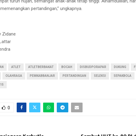
at turun hujan, semangat anak-anak tetap tinggi. Alhamdulillah, hari
l memenangkan pertandingan,” ungkapnya.
y Zidane
Lattar
endra
AN
ATLET
ATLETBERBAKAT
BOCAH
DISBUDPORAPAR
DUKUNG
F
OLAHRAGA
PEMKABBANJAR
PERTANDINGAN
SELEKSI
SEPAKBOLA
15
0