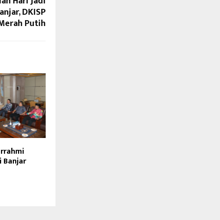
an Hari Jadi
anjar, DKISP
Merah Putih
urrahmi
i Banjar