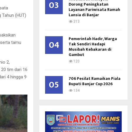
03
Dorong Peningkatan
sata
Layanan Pariwisata Ramah
Lansia di Banjar
g Tahun (HUT)
313
saksikan
Pemerintah Hadir, Warga
04
 serta tamu
Tak Sendiri Hadapi
Musibah Kebakaran di
Gambut
120
io 2,
 20 tim dari 16
ari 4 hingga 9
706 Pesilat Ramaikan Piala
05
Bupati Banjar Cup 2026
134