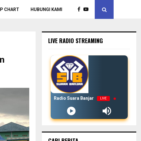
P CHART
HUBUNGI KAMI
LIVE RADIO STREAMING
n
Radio Suara Banjar
LIVE
CARI BERITA