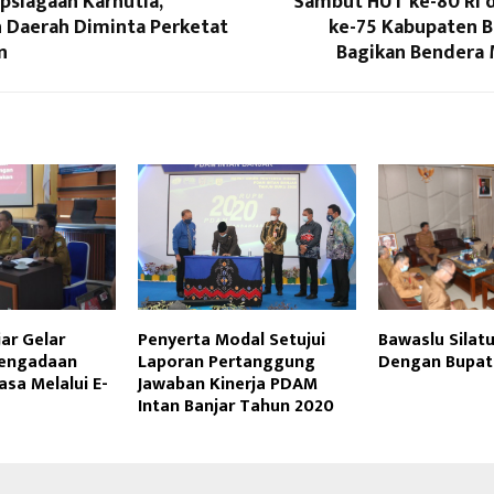
psiagaan Karhutla,
Sambut HUT ke-80 RI d
 Daerah Diminta Perketat
ke-75 Kabupaten B
n
Bagikan Bendera 
ar Gelar
Penyerta Modal Setujui
Bawaslu Silat
 Pengadaan
Laporan Pertanggung
Dengan Bupat
asa Melalui E-
Jawaban Kinerja PDAM
Intan Banjar Tahun 2020