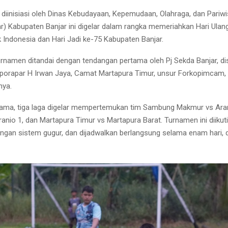
 diinisiasi oleh Dinas Kebudayaan, Kepemudaan, Olahraga, dan Pariwi
r) Kabupaten Banjar ini digelar dalam rangka memeriahkan Hari Ulan
k Indonesia dan Hari Jadi ke-75 Kabupaten Banjar.
namen ditandai dengan tendangan pertama oleh Pj Sekda Banjar, di
porapar H Irwan Jaya, Camat Martapura Timur, unsur Forkopimcam,
nya.
tama, tiga laga digelar mempertemukan tim Sambung Makmur vs Aran
ranio 1, dan Martapura Timur vs Martapura Barat. Turnamen ini diikuti
gan sistem gugur, dan dijadwalkan berlangsung selama enam hari, d
.