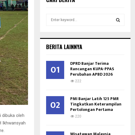
S
e
a
S
r
c
E
BERITA LAINNYA
h
f
A
o
DPRD Banjar Terima
01
r
Rancangan KUPA-PPAS
R
Perubahan APBD 2026
:
C
222
H
PMI Banjar Latih 125 PMR
02
Tingkatkan Keterampilan
Pertolongan Pertama
 dibuka oleh
220
 H Ikhwansyah
re.
Wisatawan Malaysia