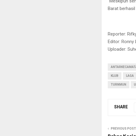
“Meskipun semp
Barat berhasi
Reporter: Rifk
Editor: Ronny 
Uploader: Suh
ANTARKECAMAT
KLUB
LAGA
TURNMUN
U
SHARE
PREVIOUS POST