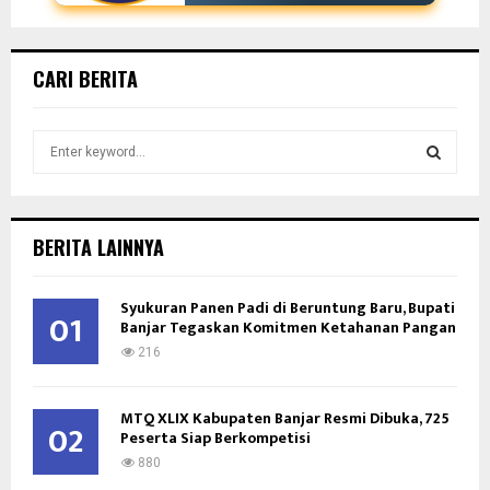
CARI BERITA
S
e
a
S
r
c
E
BERITA LAINNYA
h
f
A
o
Syukuran Panen Padi di Beruntung Baru, Bupati
01
Banjar Tegaskan Komitmen Ketahanan Pangan
r
R
:
216
C
MTQ XLIX Kabupaten Banjar Resmi Dibuka, 725
H
02
Peserta Siap Berkompetisi
880