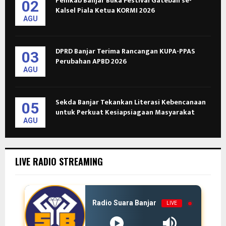
Pemkab Banjar Buka Festival Gateball se-
02
Kalsel Piala Ketua KORMI 2026
AGU
DPRD Banjar Terima Rancangan KUPA-PPAS
03
Perubahan APBD 2026
AGU
Sekda Banjar Tekankan Literasi Kebencanaan
05
untuk Perkuat Kesiapsiagaan Masyarakat
AGU
LIVE RADIO STREAMING
Radio Suara Banjar
LIVE