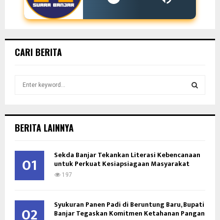
CARI BERITA
S
e
a
S
r
c
E
BERITA LAINNYA
h
f
A
o
Sekda Banjar Tekankan Literasi Kebencanaan
01
untuk Perkuat Kesiapsiagaan Masyarakat
r
R
:
197
C
Syukuran Panen Padi di Beruntung Baru, Bupati
H
02
Banjar Tegaskan Komitmen Ketahanan Pangan