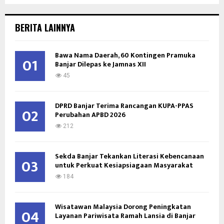
a
S
r
c
E
BERITA LAINNYA
h
f
A
o
Bawa Nama Daerah, 60 Kontingen Pramuka
01
Banjar Dilepas ke Jamnas XII
r
R
:
45
C
DPRD Banjar Terima Rancangan KUPA-PPAS
H
02
Perubahan APBD 2026
212
Sekda Banjar Tekankan Literasi Kebencanaan
03
untuk Perkuat Kesiapsiagaan Masyarakat
184
Wisatawan Malaysia Dorong Peningkatan
04
Layanan Pariwisata Ramah Lansia di Banjar