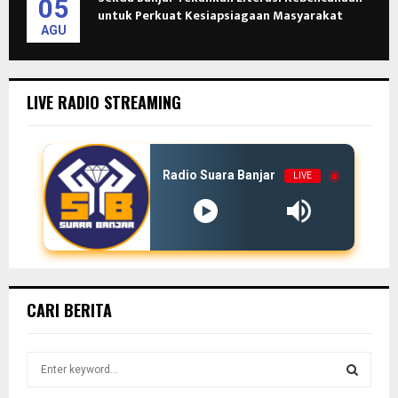
05
untuk Perkuat Kesiapsiagaan Masyarakat
AGU
LIVE RADIO STREAMING
Radio Suara Banjar
LIVE
CARI BERITA
S
e