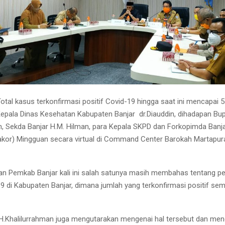
otal kasus terkonfirmasi positif Covid-19 hingga saat ini mencapai 
epala Dinas Kesehatan Kabupaten Banjar dr.Diauddin, dihadapan Bupa
n, Sekda Banjar H.M. Hilman, para Kepala SKPD dan Forkopimda Banj
akor) Mingguan secara virtual di Command Center Barokah Martapura
an Pemkab Banjar kali ini salah satunya masih membahas tentang 
9 di Kabupaten Banjar, dimana jumlah yang terkonfirmasi positif sem
 H.Khalilurrahman juga mengutarakan mengenai hal tersebut dan mene