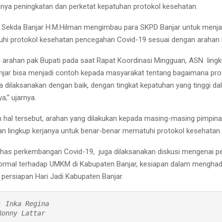
anya peningkatan dan perketat kepatuhan protokol kesehatan.
 Sekda Banjar H.M.Hilman mengimbau para SKPD Banjar untuk menja
i protokol kesehatan pencegahan Covid-19 sesuai dengan arahan B
arahan pak Bupati pada saat Rapat Koordinasi Mingguan, ASN ling
jar bisa menjadi contoh kepada masyarakat tentang bagaimana pro
a dilaksanakan dengan baik, dengan tingkat kepatuhan yang tinggi d
a,” ujarnya.
n hal tersebut, arahan yang dilakukan kepada masing-masing pimpin
 lingkup kerjanya untuk benar-benar mematuhi protokol kesehatan.
has perkembangan Covid-19, juga dilaksanakan diskusi mengenai p
ormal terhadap UMKM di Kabupaten Banjar, kesiapan dalam menghad
 persiapan Hari Jadi Kabupaten Banjar.
 Inka Regina 

Ronny Lattar 