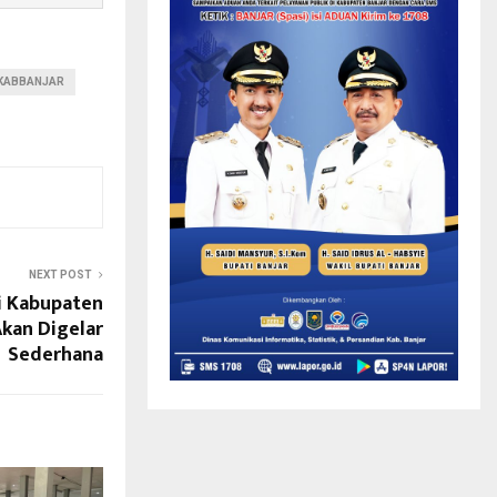
KABBANJAR
NEXT POST
di Kabupaten
Akan Digelar
Sederhana