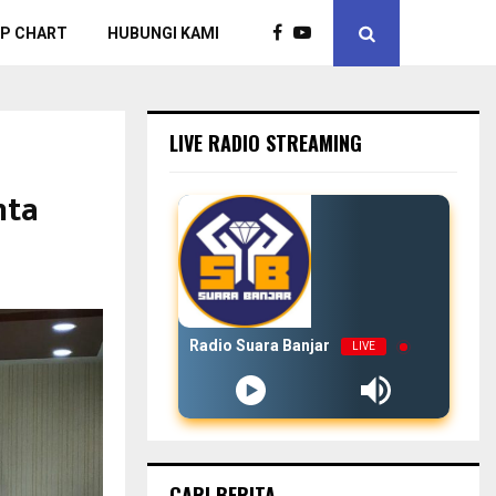
P CHART
HUBUNGI KAMI
LIVE RADIO STREAMING
nta
Radio Suara Banjar
LIVE
CARI BERITA