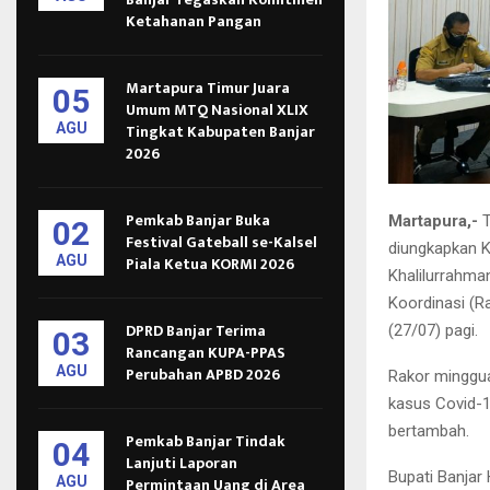
Ketahanan Pangan
Martapura Timur Juara
05
Umum MTQ Nasional XLIX
AGU
Tingkat Kabupaten Banjar
2026
Pemkab Banjar Buka
Martapura,-
T
02
Festival Gateball se-Kalsel
diungkapkan K
AGU
Piala Ketua KORMI 2026
Khalilurrahma
Koordinasi (R
DPRD Banjar Terima
(27/07) pagi.
03
Rancangan KUPA-PPAS
AGU
Perubahan APBD 2026
Rakor minggu
kasus Covid-1
bertambah.
Pemkab Banjar Tindak
04
Lanjuti Laporan
Bupati Banjar
AGU
Permintaan Uang di Area