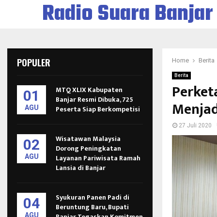
Radio Suara Banjar
POPULER
Home
Berita
Berita
Perket
MTQ XLIX Kabupaten
01
Banjar Resmi Dibuka, 725
Menjad
AGU
Peserta Siap Berkompetisi
27 Juli 2020
Wisatawan Malaysia
02
Dorong Peningkatan
AGU
Layanan Pariwisata Ramah
Lansia di Banjar
Syukuran Panen Padi di
04
Beruntung Baru, Bupati
AGU
Banjar Tegaskan Komitmen