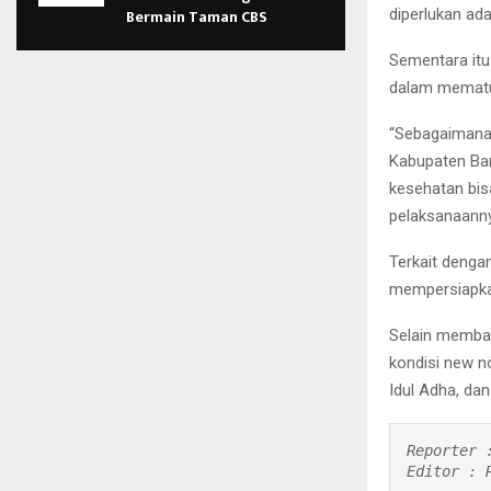
Bermain Taman CBS
diperlukan ad
Sementara itu
dalam mematuh
“Sebagaimana 
Kabupaten Ban
kesehatan bis
pelaksanaanny
Terkait denga
mempersiapkan
Selain memba
kondisi new n
Idul Adha, dan
Reporter :
Editor : 