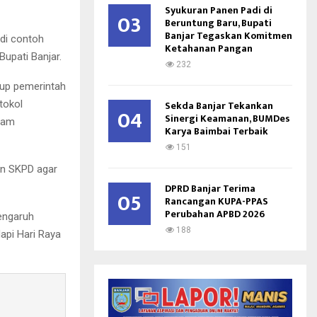
Syukuran Panen Padi di
03
Beruntung Baru, Bupati
Banjar Tegaskan Komitmen
di contoh
Ketahanan Pangan
upati Banjar.
232
kup pemerintah
Sekda Banjar Tekankan
tokol
04
Sinergi Keamanan, BUMDes
alam
Karya Baimbai Terbaik
151
an SKPD agar
DPRD Banjar Terima
05
Rancangan KUPA-PPAS
Perubahan APBD 2026
engaruh
188
api Hari Raya