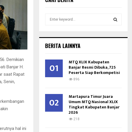
S
e
a
S
r
c
E
BERITA LAINNYA
h
f
A
556. Demikian
o
MTQ XLIX Kabupaten
01
r
Banjar Resmi Dibuka, 725
R
ti Banjar H.
Peserta Siap Berkompetisi
:
ar saat Rapat
C
896
, Senin,
H
Martapura Timur Juara
02
Umum MTQ Nasional XLIX
perkembangan
Tingkat Kabupaten Banjar
akin
2026
218
rutnya hal ini