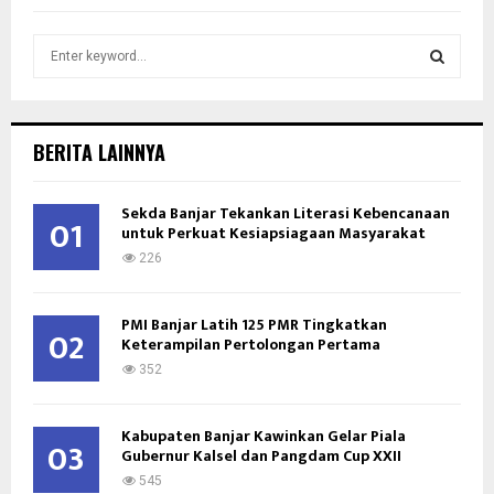
S
e
a
S
r
c
E
BERITA LAINNYA
h
f
A
o
Sekda Banjar Tekankan Literasi Kebencanaan
01
untuk Perkuat Kesiapsiagaan Masyarakat
r
R
:
226
C
PMI Banjar Latih 125 PMR Tingkatkan
H
02
Keterampilan Pertolongan Pertama
352
Kabupaten Banjar Kawinkan Gelar Piala
03
Gubernur Kalsel dan Pangdam Cup XXII
545