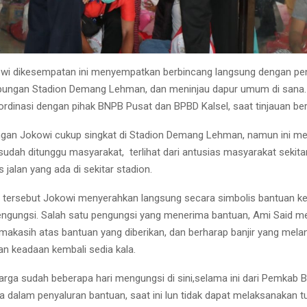
owi dikesempatan ini menyempatkan berbincang langsung dengan pe
pungan Stadion Demang Lehman, dan meninjau dapur umum di sana. 
rdinasi dengan pihak BNPB Pusat dan BPBD Kalsel, saat tinjauan be
ngan Jokowi cukup singkat di Stadion Demang Lehman, namun ini m
dah ditunggu masyarakat, terlihat dari antusias masyarakat sekita
jalan yang ada di sekitar stadion.
 tersebut Jokowi menyerahkan langsung secara simbolis bantuan k
engungsi. Salah satu pengungsi yang menerima bantuan, Ami Said m
makasih atas bantuan yang diberikan, dan berharap banjir yang melan
an keadaan kembali sedia kala.
uarga sudah beberapa hari mengungsi di sini,selama ini dari Pemkab 
a dalam penyaluran bantuan, saat ini lun tidak dapat melaksanakan t