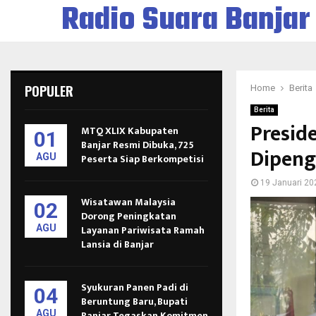
Radio Suara Banjar
POPULER
Home
Berita
Berita
Presid
MTQ XLIX Kabupaten
01
Banjar Resmi Dibuka, 725
Dipeng
AGU
Peserta Siap Berkompetisi
19 Januari 20
Wisatawan Malaysia
02
Dorong Peningkatan
AGU
Layanan Pariwisata Ramah
Lansia di Banjar
Syukuran Panen Padi di
04
Beruntung Baru, Bupati
AGU
Banjar Tegaskan Komitmen