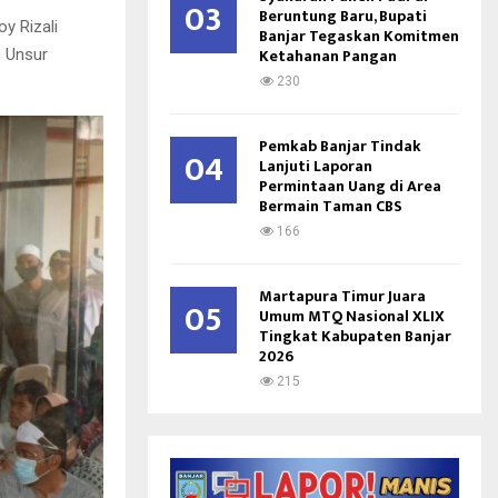
03
Beruntung Baru, Bupati
y Rizali
Banjar Tegaskan Komitmen
Ketahanan Pangan
n Unsur
230
Pemkab Banjar Tindak
04
Lanjuti Laporan
Permintaan Uang di Area
Bermain Taman CBS
166
Martapura Timur Juara
05
Umum MTQ Nasional XLIX
Tingkat Kabupaten Banjar
2026
215