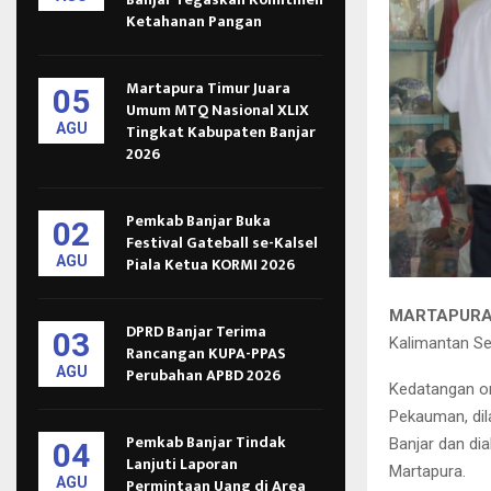
Ketahanan Pangan
Martapura Timur Juara
05
Umum MTQ Nasional XLIX
AGU
Tingkat Kabupaten Banjar
2026
Pemkab Banjar Buka
02
Festival Gateball se-Kalsel
AGU
Piala Ketua KORMI 2026
MARTAPURA
DPRD Banjar Terima
03
Kalimantan Sel
Rancangan KUPA-PPAS
AGU
Perubahan APBD 2026
Kedatangan or
Pekauman, dil
Pemkab Banjar Tindak
Banjar dan d
04
Lanjuti Laporan
Martapura.
AGU
Permintaan Uang di Area