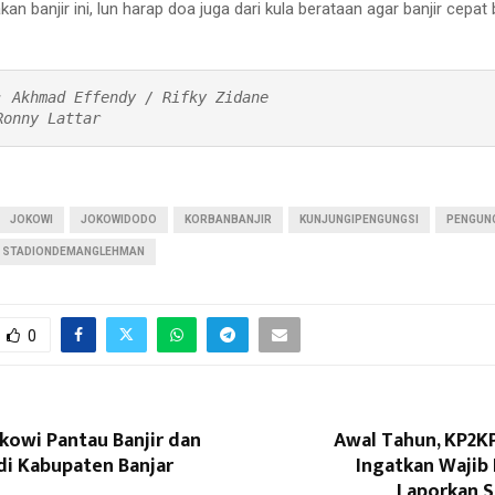
kan banjir ini, lun harap doa juga dari kula berataan agar banjir cepat 
: Akhmad Effendy / Rifky Zidane
Ronny Lattar  
JOKOWI
JOKOWIDODO
KORBANBANJIR
KUNJUNGIPENGUNGSI
PENGUN
STADIONDEMANGLEHMAN
0
kowi Pantau Banjir dan
Awal Tahun, KP2K
di Kabupaten Banjar
Ingatkan Wajib
Laporkan 