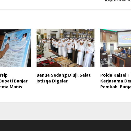
rsip
Banua Sedang Diuji, Salat
Polda Kalsel 
 Bupati Banjar
Istisqa Digelar
Kerjasama De
ema Manis
Pemkab Banja