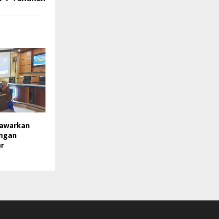
Tawarkan
ngan
r