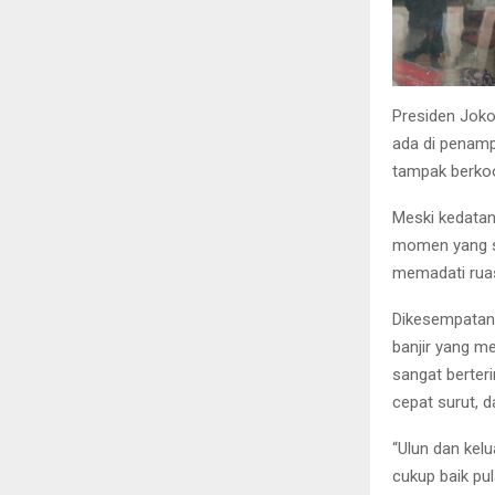
Presiden Jok
ada di penam
tampak berkoo
Meski kedata
momen yang su
memadati ruas 
Dikesempatan
banjir yang m
sangat berteri
cepat surut, d
“Ulun dan kel
cukup baik pul