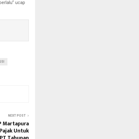
berlalu” ucap
GSI
NEXT POST
P Martapura
 Pajak Untuk
SPT Tahunan