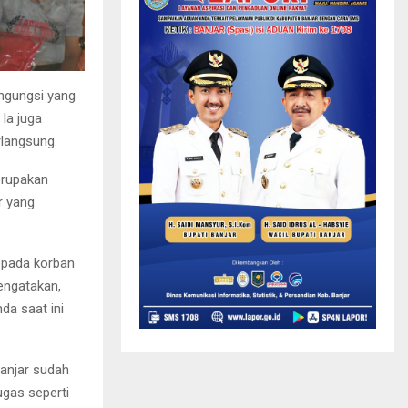
ngungsi yang
Ia juga
rlangsung.
erupakan
r yang
epada korban
engatakan,
da saat ini
Banjar sudah
ugas seperti