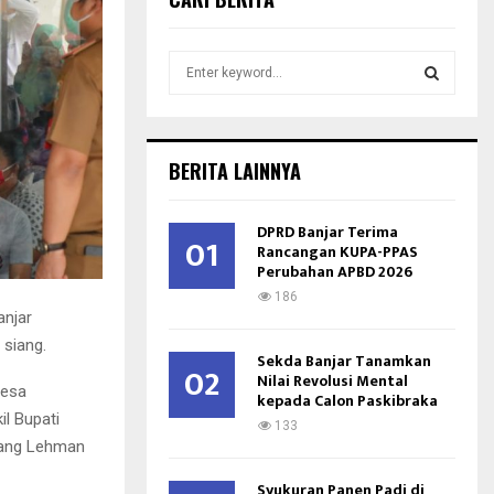
S
e
a
S
r
c
E
BERITA LAINNYA
h
f
A
o
DPRD Banjar Terima
01
r
Rancangan KUPA-PPAS
R
Perubahan APBD 2026
:
C
186
anjar
H
 siang.
Sekda Banjar Tanamkan
02
Nilai Revolusi Mental
Desa
kepada Calon Paskibraka
l Bupati
133
mang Lehman
Syukuran Panen Padi di