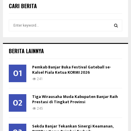
CARI BERITA
S
e
a
S
r
c
E
BERITA LAINNYA
h
f
A
o
Pemkab Banjar Buka Festival Gateball se-
01
Kalsel Piala Ketua KORMI 2026
r
R
:
241
C
Tiga Wirausaha Muda Kabupaten Banjar Raih
H
02
Prestasi di Tingkat Provinsi
245
Sekda Banjar Tekankan Sinergi Keamanan,