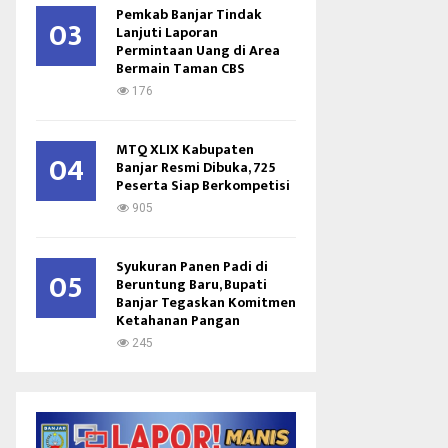
Pemkab Banjar Tindak
03
Lanjuti Laporan
Permintaan Uang di Area
Bermain Taman CBS
176
MTQ XLIX Kabupaten
04
Banjar Resmi Dibuka, 725
Peserta Siap Berkompetisi
905
Syukuran Panen Padi di
05
Beruntung Baru, Bupati
Banjar Tegaskan Komitmen
Ketahanan Pangan
245