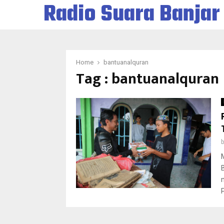
Radio Suara Banjar
Home
bantuanalquran
Tag : bantuanalquran