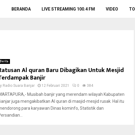
BERANDA
LIVE STREAMING 100.4 FM
VIDEO
TO
Berita
Ratusan Al quran Baru Dibagikan Untuk Mesjid
Terdampak Banjir
by
Radio Suara Banjar
12 Februari 2021
0
384
MARTAPURA,- Musibah banjir yang merendam wilayah Kabupaten
Banjar juga mengakibatkan Al quran di masjid-mesjid rusak. Hal itu
mendorong para karyawan Dinas kominfo, Statistik dan
Persandian...