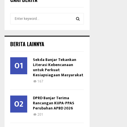
S
e
a
S
r
c
E
BERITA LAINNYA
h
f
A
o
Sekda Banjar Tekankan
01
r
Literasi Kebencanaan
R
untuk Perkuat
:
Kesiapsiagaan Masyarakat
C
167
H
DPRD Banjar Terima
02
Rancangan KUPA-PPAS
Perubahan APBD 2026
201