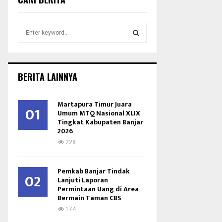
S
e
a
S
r
c
E
BERITA LAINNYA
h
f
A
o
Martapura Timur Juara
01
r
Umum MTQ Nasional XLIX
R
Tingkat Kabupaten Banjar
:
2026
C
228
H
Pemkab Banjar Tindak
02
Lanjuti Laporan
Permintaan Uang di Area
Bermain Taman CBS
174