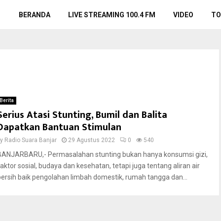
BERANDA
LIVE STREAMING 100.4 FM
VIDEO
TO
Berita
Serius Atasi Stunting, Bumil dan Balita
Dapatkan Bantuan Stimulan
by
Radio Suara Banjar
29 Agustus 2022
0
540
BANJARBARU,- Permasalahan stunting bukan hanya konsumsi gizi,
faktor sosial, budaya dan kesehatan, tetapi juga tentang aliran air
bersih baik pengolahan limbah domestik, rumah tangga dan...