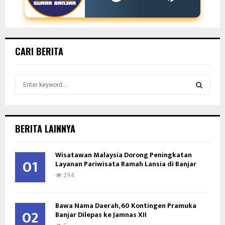
CARI BERITA
S
e
a
S
r
c
E
BERITA LAINNYA
h
f
A
Wisatawan Malaysia Dorong Peningkatan
o
01
Layanan Pariwisata Ramah Lansia di Banjar
r
R
:
294
C
Bawa Nama Daerah, 60 Kontingen Pramuka
H
02
Banjar Dilepas ke Jamnas XII