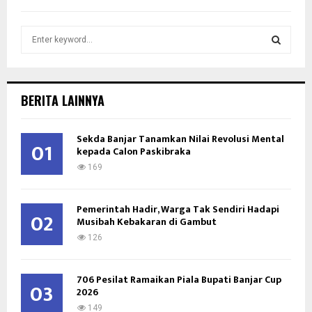
S
e
a
S
r
c
E
BERITA LAINNYA
h
f
A
o
Sekda Banjar Tanamkan Nilai Revolusi Mental
01
kepada Calon Paskibraka
r
R
:
169
C
Pemerintah Hadir, Warga Tak Sendiri Hadapi
H
02
Musibah Kebakaran di Gambut
126
706 Pesilat Ramaikan Piala Bupati Banjar Cup
03
2026
149