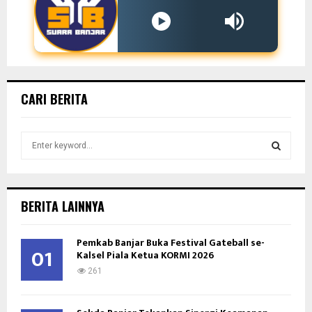
CARI BERITA
S
e
a
S
r
c
E
BERITA LAINNYA
h
f
A
Pemkab Banjar Buka Festival Gateball se-
o
01
Kalsel Piala Ketua KORMI 2026
r
R
:
261
C