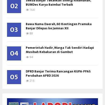
Sekda Banjar Tekankan Sinergi Keamanan,
H
02
BUMDes Karya Baimbai Terbaik
164
Bawa Nama Daerah, 60 Kontingen Pramuka
03
Banjar Dilepas ke Jamnas XII
88
Pemerintah Hadir, Warga Tak Sendiri Hadapi
04
Musibah Kebakaran di Gambut
94
DPRD Banjar Terima Rancangan KUPA-PPAS
05
Perubahan APBD 2026
215