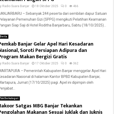
by
Radio Suara Banjar
18 Oktober 2025
0
466
BANJARBARU – Sebanyak 244 peserta dari sembilan dapur Satuan
Pelayanan Pemenuhan Gizi (SPPG) mengikuti Pelatihan Keamanan
Pangan Siap Saji di Hotel Roditha Banjarbaru, Sabtu (18/10/2025)...
Berita
Pemkab Banjar Gelar Apel Hari Kesadaran
Nasional, Soroti Persiapan Adipura dan
Program Makan Bergizi Gratis
by
Radio Suara Banjar
17 Oktober 2025
0
362
MARTAPURA – Pemerintah Kabupaten Banjar menggelar Apel Hari
Kesadaran Nasional di halaman Kantor BPBD Kabupaten Banjar,
Martapura, Jumat (17/10/2025) pagi. Apel ini dipimpin oleh
enjabat...
Tak Berkategori
Rakoor Satgas MBG Banjar Tekankan
Pengolahan Makanan Sesuai Juklak dan Juknis