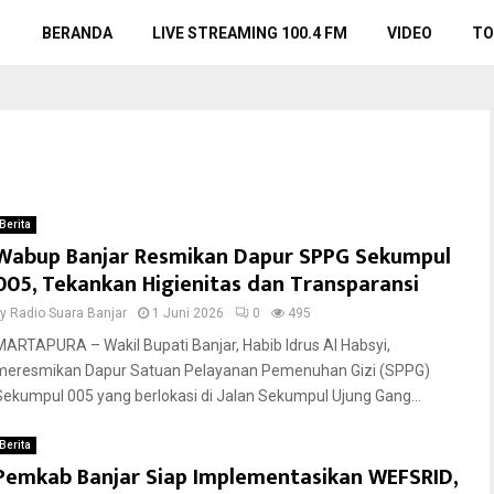
BERANDA
LIVE STREAMING 100.4 FM
VIDEO
TO
Berita
Wabup Banjar Resmikan Dapur SPPG Sekumpul
005, Tekankan Higienitas dan Transparansi
by
Radio Suara Banjar
1 Juni 2026
0
495
MARTAPURA – Wakil Bupati Banjar, Habib Idrus Al Habsyi,
meresmikan Dapur Satuan Pelayanan Pemenuhan Gizi (SPPG)
Sekumpul 005 yang berlokasi di Jalan Sekumpul Ujung Gang...
Berita
Pemkab Banjar Siap Implementasikan WEFSRID,