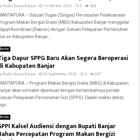
by
Radio Suara Banjar
14 Oktober 2025
0
468
MARTAPURA – Satuan Tugas (Satgas) Percepatan Pelaksanaan
Program Makan Bergizi Gratis (MBG) Kabupaten Banjar menggelar
Rapat Koordinasi (Rakoor) dengan Satuan Pelayanan Pemenuhan
Gizi se-Kabupaten Banjar,...
Berita
Tiga Dapur SPPG Baru Akan Segera Beroperasi
di Kabupaten Banjar
by
Radio Suara Banjar
30 September 2025
0
687
MARTAPURA – Program Makan Bergizi Gratis (MBG) di Kabupaten
Banjar akan semakin diperkuat dengan bertambahnya jumlah
Satuan Pelayanan Pemenuhan Gizi (SPPG). Dalam waktu dekat,
iga...
Berita
SPPI Kalsel Audiensi dengan Bupati Banjar
Bahas Percepatan Program Makan Bergizi