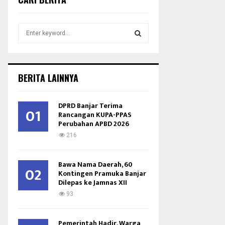
S
e
a
S
r
c
E
BERITA LAINNYA
h
f
A
o
DPRD Banjar Terima
01
r
Rancangan KUPA-PPAS
R
Perubahan APBD 2026
:
C
216
H
Bawa Nama Daerah, 60
02
Kontingen Pramuka Banjar
Dilepas ke Jamnas XII
93
Pemerintah Hadir, Warga