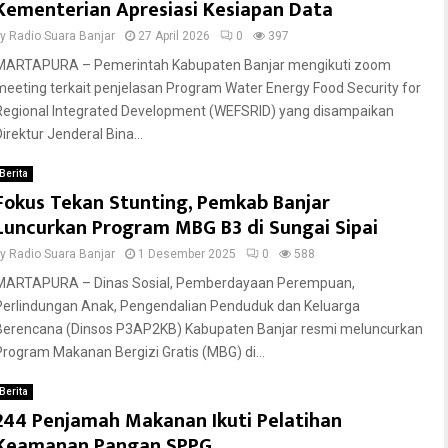
Kementerian Apresiasi Kesiapan Data
by
Radio Suara Banjar
27 April 2026
0
397
MARTAPURA – Pemerintah Kabupaten Banjar mengikuti zoom
meeting terkait penjelasan Program Water Energy Food Security for
Regional Integrated Development (WEFSRID) yang disampaikan
irektur Jenderal Bina...
Berita
Fokus Tekan Stunting, Pemkab Banjar
Luncurkan Program MBG B3 di Sungai Sipai
by
Radio Suara Banjar
1 Desember 2025
0
588
MARTAPURA – Dinas Sosial, Pemberdayaan Perempuan,
Perlindungan Anak, Pengendalian Penduduk dan Keluarga
Berencana (Dinsos P3AP2KB) Kabupaten Banjar resmi meluncurkan
Program Makanan Bergizi Gratis (MBG) di...
Berita
244 Penjamah Makanan Ikuti Pelatihan
Keamanan Pangan SPPG