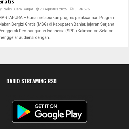
Gratis
by
Radio Suara Banjar
20 Agustus 2025
0
576
MARTAPURA – Guna melaporkan progres pelaksanaan Program
Makan Bergizi Gratis (MBG) di Kabupaten Banjar, jajaran Sarjana
Penggerak Pembangunan Indonesia (SPPI) Kalimantan Selatan
menggelar audiensi dengan...
RADIO STREAMING RSB