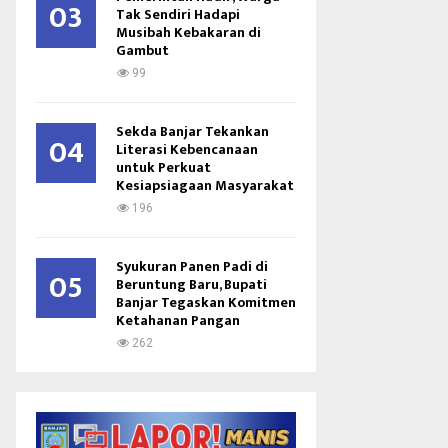
03
Tak Sendiri Hadapi
Musibah Kebakaran di
Gambut
99
Sekda Banjar Tekankan
04
Literasi Kebencanaan
untuk Perkuat
Kesiapsiagaan Masyarakat
196
Syukuran Panen Padi di
05
Beruntung Baru, Bupati
Banjar Tegaskan Komitmen
Ketahanan Pangan
262