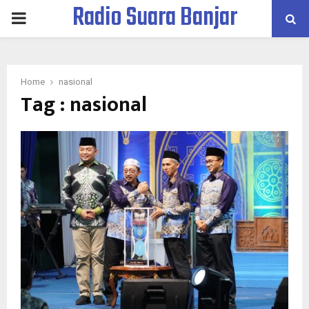
Radio Suara Banjar
PRIMARY
MENU
Home
nasional
Tag : nasional