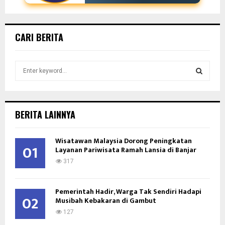
CARI BERITA
S
e
a
S
r
c
E
BERITA LAINNYA
h
f
A
Wisatawan Malaysia Dorong Peningkatan
o
01
Layanan Pariwisata Ramah Lansia di Banjar
r
R
:
317
C
Pemerintah Hadir, Warga Tak Sendiri Hadapi
H
02
Musibah Kebakaran di Gambut
127