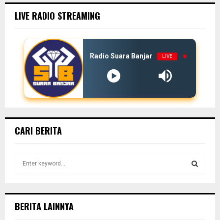
LIVE RADIO STREAMING
Radio Suara Banjar
LIVE
CARI BERITA
S
e
a
S
r
c
E
BERITA LAINNYA
h