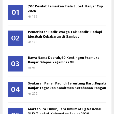
f
A
706 Pesilat Ramaikan Piala Bupati Banjar Cup
o
01
2026
r
R
:
139
C
Pemerintah Hadir, Warga Tak Sendiri Hadapi
H
02
Musibah Kebakaran di Gambut
123
Bawa Nama Daerah, 60 Kontingen Pramuka
03
Banjar Dilepas ke Jamnas XII
98
Syukuran Panen Padi di Beruntung Baru, Bupati
04
Banjar Tegaskan Komitmen Ketahanan Pangan
272
Martapura Timur Juara Umum MTQ Nasional
XLIX Tingkat Kabupaten Banjar 2026