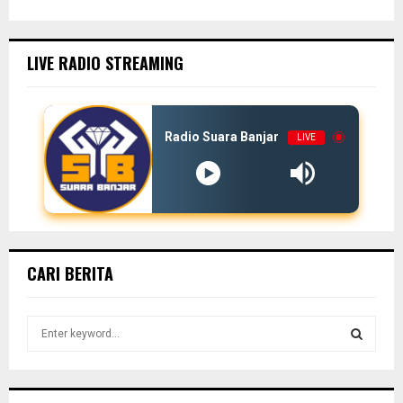
LIVE RADIO STREAMING
Radio Suara Banjar
LIVE
CARI BERITA
S
e
a
S
r
c