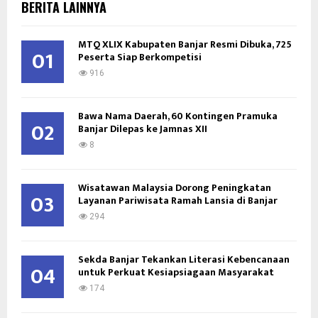
E
BERITA LAINNYA
h
f
A
MTQ XLIX Kabupaten Banjar Resmi Dibuka, 725
o
01
Peserta Siap Berkompetisi
r
R
:
916
C
Bawa Nama Daerah, 60 Kontingen Pramuka
H
02
Banjar Dilepas ke Jamnas XII
8
Wisatawan Malaysia Dorong Peningkatan
03
Layanan Pariwisata Ramah Lansia di Banjar
294
Sekda Banjar Tekankan Literasi Kebencanaan
04
untuk Perkuat Kesiapsiagaan Masyarakat
174