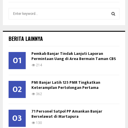
S
e
a
S
r
c
E
BERITA LAINNYA
h
f
A
Pemkab Banjar Tindak Lanjuti Laporan
o
01
Permintaan Uang di Area Bermain Taman CBS
r
R
:
214
C
PMI Banjar Latih 125 PMR Tingkatkan
H
02
Keterampilan Pertolongan Pertama
362
71 Personel Satpol PP Amankan Banjar
03
Berselawat di Martapura
130