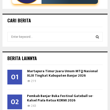
CARI BERITA
S
e
a
S
r
c
E
BERITA LAINNYA
h
f
A
Martapura Timur Juara Umum MTQ Nasional
o
01
XLIX Tingkat Kabupaten Banjar 2026
r
R
:
219
C
Pemkab Banjar Buka Festival Gateball se-
H
02
Kalsel Piala Ketua KORMI 2026
243