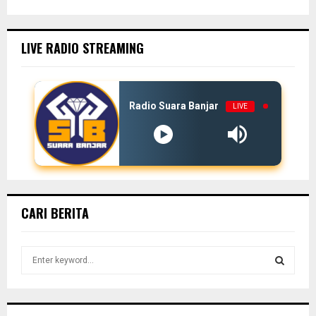
LIVE RADIO STREAMING
Radio Suara Banjar
LIVE
CARI BERITA
S
e
a
S
r
c