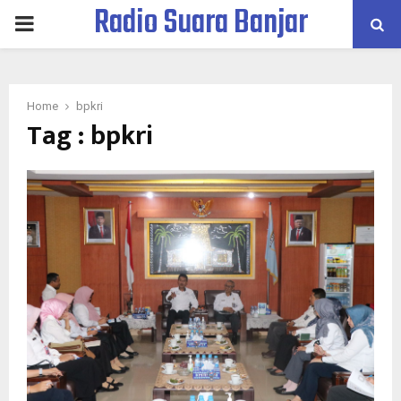
Radio Suara Banjar
PRIMARY
MENU
Home
bpkri
Tag : bpkri