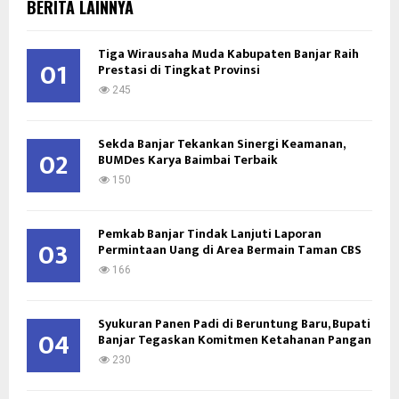
E
BERITA LAINNYA
h
f
A
Tiga Wirausaha Muda Kabupaten Banjar Raih
o
01
Prestasi di Tingkat Provinsi
r
R
:
245
C
Sekda Banjar Tekankan Sinergi Keamanan,
H
02
BUMDes Karya Baimbai Terbaik
150
Pemkab Banjar Tindak Lanjuti Laporan
03
Permintaan Uang di Area Bermain Taman CBS
166
Syukuran Panen Padi di Beruntung Baru, Bupati
04
Banjar Tegaskan Komitmen Ketahanan Pangan
230