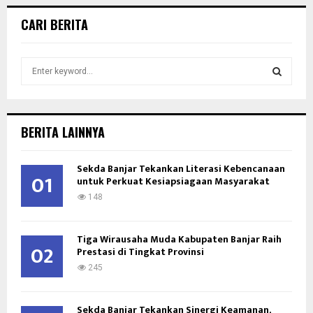
CARI BERITA
S
e
a
S
r
c
E
BERITA LAINNYA
h
f
A
Sekda Banjar Tekankan Literasi Kebencanaan
o
01
untuk Perkuat Kesiapsiagaan Masyarakat
r
R
:
148
C
Tiga Wirausaha Muda Kabupaten Banjar Raih
H
02
Prestasi di Tingkat Provinsi
245
Sekda Banjar Tekankan Sinergi Keamanan,