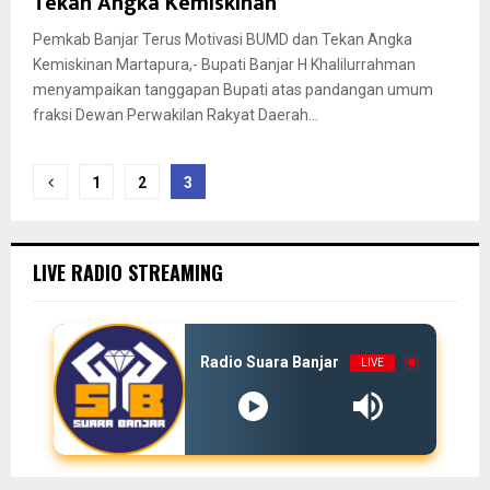
Tekan Angka Kemiskinan
Pemkab Banjar Terus Motivasi BUMD dan Tekan Angka
Kemiskinan Martapura,- Bupati Banjar H Khalilurrahman
menyampaikan tanggapan Bupati atas pandangan umum
fraksi Dewan Perwakilan Rakyat Daerah...
Paginasi
1
2
3
pos
LIVE RADIO STREAMING
Radio Suara Banjar
LIVE