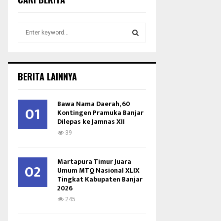
S
e
a
S
r
c
E
BERITA LAINNYA
h
f
A
o
Bawa Nama Daerah, 60
01
r
Kontingen Pramuka Banjar
R
Dilepas ke Jamnas XII
:
C
39
H
Martapura Timur Juara
02
Umum MTQ Nasional XLIX
Tingkat Kabupaten Banjar
2026
245