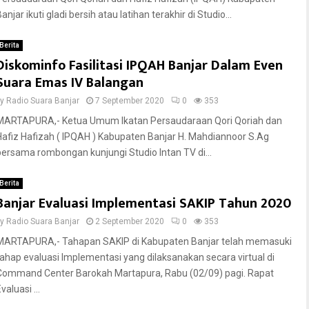
anjar ikuti gladi bersih atau latihan terakhir di Studio...
Berita
Diskominfo Fasilitasi IPQAH Banjar Dalam Even
Suara Emas IV Balangan
by
Radio Suara Banjar
7 September 2020
0
353
MARTAPURA,- Ketua Umum Ikatan Persaudaraan Qori Qoriah dan
Hafiz Hafizah ( IPQAH ) Kabupaten Banjar H. Mahdiannoor S.Ag
bersama rombongan kunjungi Studio Intan TV di...
Berita
Banjar Evaluasi Implementasi SAKIP Tahun 2020
by
Radio Suara Banjar
2 September 2020
0
353
MARTAPURA,- Tahapan SAKIP di Kabupaten Banjar telah memasuki
tahap evaluasi Implementasi yang dilaksanakan secara virtual di
Command Center Barokah Martapura, Rabu (02/09) pagi. Rapat
valuasi ...