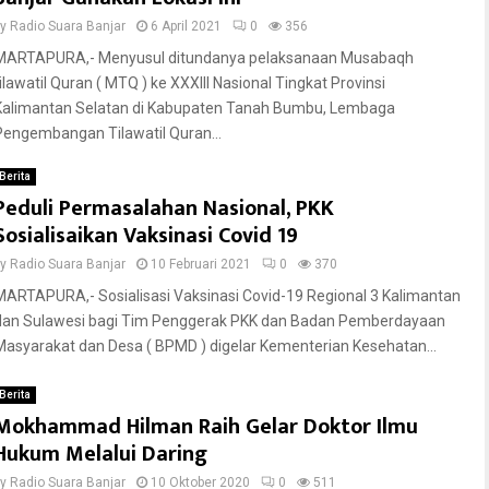
by
Radio Suara Banjar
6 April 2021
0
356
MARTAPURA,- Menyusul ditundanya pelaksanaan Musabaqh
tilawatil Quran ( MTQ ) ke XXXIII Nasional Tingkat Provinsi
Kalimantan Selatan di Kabupaten Tanah Bumbu, Lembaga
Pengembangan Tilawatil Quran...
Berita
Peduli Permasalahan Nasional, PKK
Sosialisaikan Vaksinasi Covid 19
by
Radio Suara Banjar
10 Februari 2021
0
370
MARTAPURA,- Sosialisasi Vaksinasi Covid-19 Regional 3 Kalimantan
dan Sulawesi bagi Tim Penggerak PKK dan Badan Pemberdayaan
Masyarakat dan Desa ( BPMD ) digelar Kementerian Kesehatan...
Berita
Mokhammad Hilman Raih Gelar Doktor Ilmu
Hukum Melalui Daring
by
Radio Suara Banjar
10 Oktober 2020
0
511