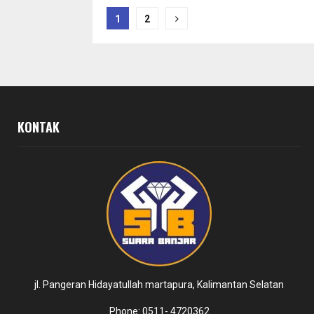
Paginasi
1
2
pos
KONTAK
jl. Pangeran Hidayatullah martapura, Kalimantan Selatan
Phone: 0511- 4720362