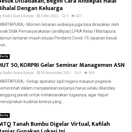
Besuk Ditiadakan, Begini Cara Andikpas Halal
Bihalal Dengan Keluarga
by
Radio Suara Banjar
3 Mei 2022
0
427
MARTAPURA,- Momen lebaran sedianya juga bisa dirasakan oleh
Anak Didik Pemasyarakatan (andikpas) LPKA Kelas I Martapura.
Namun lantaran masih situasi Pendemi Covid-19, layanan besuk
un...
Berita
HUT 50, KORPRI Gelar Seminar Managemen ASN
by
Radio Suara Banjar
30 November 2021
0
369
MARTAPURA,- Setiap aparatur sipil negara maupun pegawai
pemerintah dalam menjalankan kerjanya harus selalu dilandasi
tanggung jawab untuk melaksanakan tugasnya, agar dapat
menciptakan kualitas kinerja yang...
Berita
MTQ Tanah Bumbu Digelar Virtual, Kafilah
Banjar Gunakan Lokasi Ini