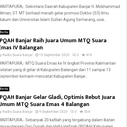
MARTAPURA,- Sekretaris Daerah Kabupaten Banjar H. Mokhammad
Hilman, ST. MT berhasil meraih gelar promosi Doktor (S3) Ilmu
Hukum dari Universitas Islam Sultan Agung Semarang, usai...
Berita
IPQAH Banjar Raih Juara Umum MTQ Suara
Emas IV Balangan
by
Radio Suara Banjar
15 September 2020
0
418
MARTAPURA,- MTQ Suara Emas ke IV tingkat Provinsi Kalimantan
Selatan yang di gelar di Kabupaten Balangan dari 11 sampai 13
September kemarin mencatat Kabupaten Banjar...
Berita
IPQAH Banjar Gelar Gladi, Optimis Rebut Juara
Umum MTQ Suara Emas 4 Balangan
by
Radio Suara Banjar
9 September 2020
0
354
MARTAPURA,- Sebanyak 20 kafilah yang tergabung dalam Ikatan
Persaudaraan Qori Qoriah dan Hafiz Hafizah (IPQAH) Kabupaten