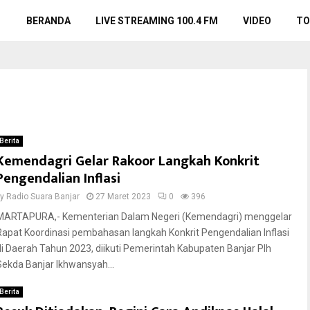
BERANDA
LIVE STREAMING 100.4 FM
VIDEO
TO
Berita
Kemendagri Gelar Rakoor Langkah Konkrit
Pengendalian Inflasi
by
Radio Suara Banjar
27 Maret 2023
0
396
MARTAPURA,- Kementerian Dalam Negeri (Kemendagri) menggelar
Rapat Koordinasi pembahasan langkah Konkrit Pengendalian Inflasi
di Daerah Tahun 2023, diikuti Pemerintah Kabupaten Banjar Plh
Sekda Banjar Ikhwansyah...
Berita