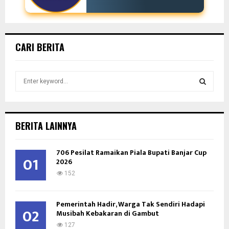
CARI BERITA
S
e
a
S
r
c
E
BERITA LAINNYA
h
f
A
706 Pesilat Ramaikan Piala Bupati Banjar Cup
o
01
2026
r
R
:
152
C
Pemerintah Hadir, Warga Tak Sendiri Hadapi
H
02
Musibah Kebakaran di Gambut
127