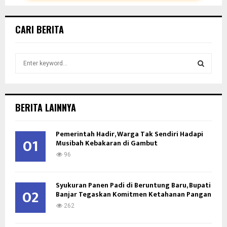
CARI BERITA
S
e
a
S
r
c
E
BERITA LAINNYA
h
f
A
Pemerintah Hadir, Warga Tak Sendiri Hadapi
o
01
Musibah Kebakaran di Gambut
r
R
:
96
C
Syukuran Panen Padi di Beruntung Baru, Bupati
H
02
Banjar Tegaskan Komitmen Ketahanan Pangan
262