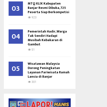
MTQ XLIX Kabupaten
03
Banjar Resmi Dibuka, 725
Peserta Siap Berkompetisi
923
Pemerintah Hadir, Warga
04
Tak Sendiri Hadapi
Musibah Kebakaran di
Gambut
51
Wisatawan Malaysia
05
Dorong Peningkatan
Layanan Pariwisata Ramah
Lansia di Banjar
301