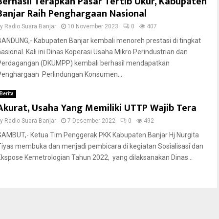
Berhasil Terapkan Pasar Tertib Ukur, Kabupaten
Banjar Raih Penghargaan Nasional
by
Radio Suara Banjar
10 November 2023
0
407
BANDUNG,- Kabupaten Banjar kembali menoreh prestasi di tingkat
nasional. Kali ini Dinas Koperasi Usaha Mikro Perindustrian dan
Perdagangan (DKUMPP) kembali berhasil mendapatkan
Penghargaan Perlindungan Konsumen...
Berita
Akurat, Usaha Yang Memiliki UTTP Wajib Tera
by
Radio Suara Banjar
7 Desember 2022
0
492
GAMBUT,- Ketua Tim Penggerak PKK Kabupaten Banjar Hj Nurgita
Tiyas membuka dan menjadi pembicara di kegiatan Sosialisasi dan
Ekspose Kemetrologian Tahun 2022, yang dilaksanakan Dinas...