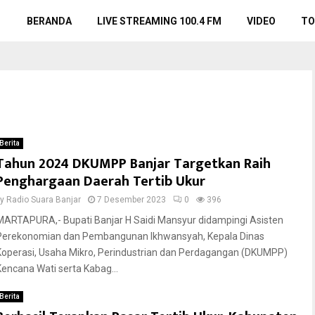
BERANDA
LIVE STREAMING 100.4 FM
VIDEO
TO
Berita
Tahun 2024 DKUMPP Banjar Targetkan Raih
Penghargaan Daerah Tertib Ukur
by
Radio Suara Banjar
7 Desember 2023
0
396
MARTAPURA,- Bupati Banjar H Saidi Mansyur didampingi Asisten
Perekonomian dan Pembangunan Ikhwansyah, Kepala Dinas
Koperasi, Usaha Mikro, Perindustrian dan Perdagangan (DKUMPP)
Kencana Wati serta Kabag...
Berita