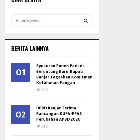
S
e
a
S
r
c
E
BERITA LAINNYA
h
f
A
o
Syukuran Panen Padi di
01
r
Beruntung Baru, Bupati
R
Banjar Tegaskan Komitmen
:
Ketahanan Pangan
C
255
H
DPRD Banjar Terima
02
Rancangan KUPA-PPAS
Perubahan APBD 2026
212