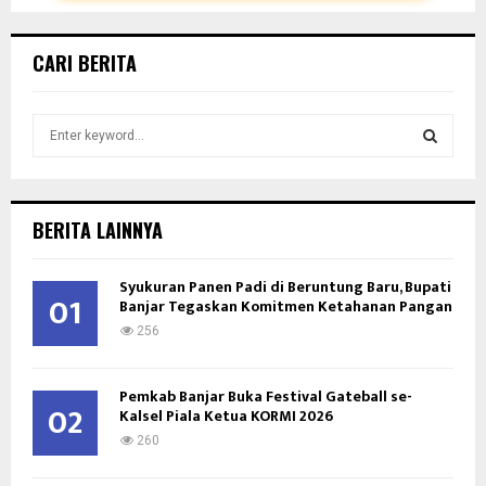
CARI BERITA
S
e
a
S
r
c
E
BERITA LAINNYA
h
f
A
Syukuran Panen Padi di Beruntung Baru, Bupati
o
01
Banjar Tegaskan Komitmen Ketahanan Pangan
r
R
:
256
C
Pemkab Banjar Buka Festival Gateball se-
H
02
Kalsel Piala Ketua KORMI 2026
260