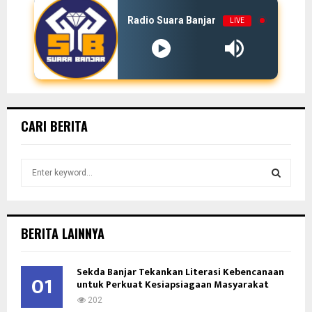
Radio Suara Banjar
LIVE
CARI BERITA
S
e
a
S
r
c
E
BERITA LAINNYA
h
f
A
o
Sekda Banjar Tekankan Literasi Kebencanaan
01
untuk Perkuat Kesiapsiagaan Masyarakat
r
R
:
202
C