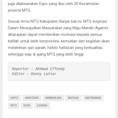
juga dilaksanakan Expo yang diisi oleh 20 Kecamatan
peserta MTQ.
Sesuai tema MTQ Kabupaten Banjar kali ini, MTQ Inspirasi
Dalam Mewujudkan Masyarakat yang Maju Mandiri Agamis
diharapkan dapat memberikan motivasi kepada semua
kafilah untuk lebih berprestasi, kemudian dari kegiatan akan
melahirkan qari qariah, hafidz hafidzah yang berkualitas
sehingga siap di ajang MTQ yang lebih tinggi.
Reporter : Akhmad Effendy

Editor : Ronny Lattar
HAFIZ
HARIZDAH
KABBANJAR
KAFILAH
MATRAMAN
MTQ
QORI
QORIAH