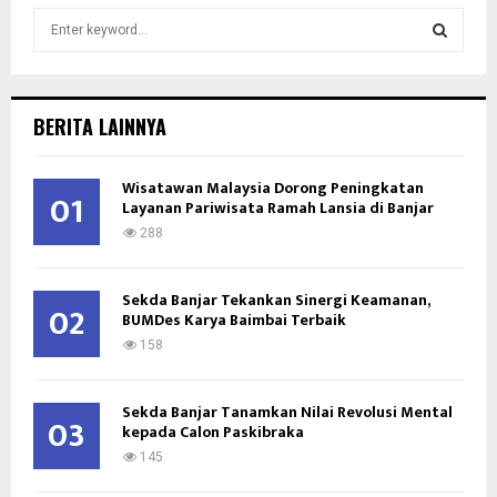
S
e
a
S
r
c
E
BERITA LAINNYA
h
f
A
o
Wisatawan Malaysia Dorong Peningkatan
01
Layanan Pariwisata Ramah Lansia di Banjar
r
R
:
288
C
Sekda Banjar Tekankan Sinergi Keamanan,
H
02
BUMDes Karya Baimbai Terbaik
158
Sekda Banjar Tanamkan Nilai Revolusi Mental
03
kepada Calon Paskibraka
145