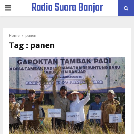
Radio Suara Banjar
PRIMARY
MENU
Home
panen
Tag : panen