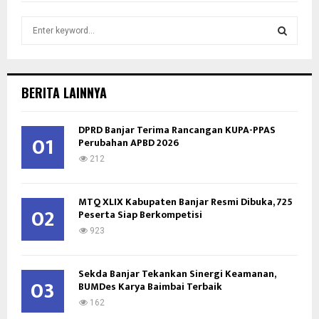
S
e
a
S
r
c
E
BERITA LAINNYA
h
f
A
DPRD Banjar Terima Rancangan KUPA-PPAS
o
01
Perubahan APBD 2026
r
R
:
212
C
MTQ XLIX Kabupaten Banjar Resmi Dibuka, 725
H
02
Peserta Siap Berkompetisi
923
Sekda Banjar Tekankan Sinergi Keamanan,
03
BUMDes Karya Baimbai Terbaik
162