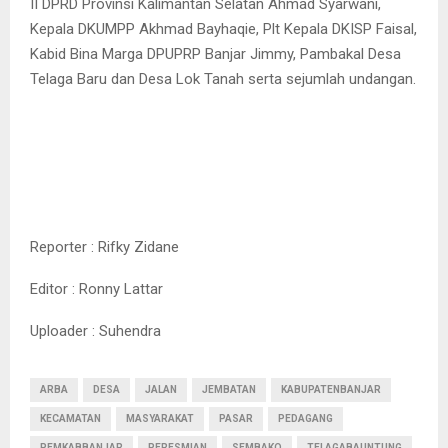
II DPRD Provinsi Kalimantan Selatan Ahmad Syarwani,
Kepala DKUMPP Akhmad Bayhaqie, Plt Kepala DKISP Faisal,
Kabid Bina Marga DPUPRP Banjar Jimmy, Pambakal Desa
Telaga Baru dan Desa Lok Tanah serta sejumlah undangan.
Reporter : Rifky Zidane
Editor : Ronny Lattar
Uploader : Suhendra
ARBA
DESA
JALAN
JEMBATAN
KABUPATENBANJAR
KECAMATAN
MASYARAKAT
PASAR
PEDAGANG
PEMKABBANJAR
PERESMIAN
SEMBAKO
TELAGABAUNTUNG