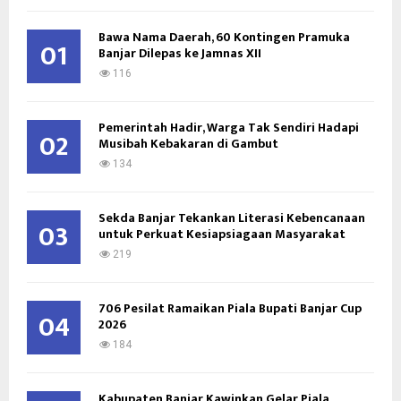
f
A
o
Bawa Nama Daerah, 60 Kontingen Pramuka
01
Banjar Dilepas ke Jamnas XII
r
R
:
116
C
Pemerintah Hadir, Warga Tak Sendiri Hadapi
H
02
Musibah Kebakaran di Gambut
134
Sekda Banjar Tekankan Literasi Kebencanaan
03
untuk Perkuat Kesiapsiagaan Masyarakat
219
706 Pesilat Ramaikan Piala Bupati Banjar Cup
04
2026
184
Kabupaten Banjar Kawinkan Gelar Piala