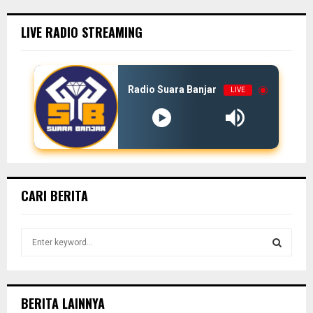
LIVE RADIO STREAMING
Radio Suara Banjar
LIVE
CARI BERITA
S
e
a
S
r
c
E
BERITA LAINNYA
h